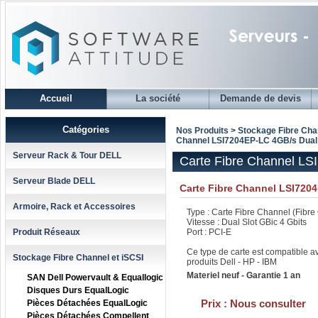
Accueil
La société
Demande de devis
Catégories
Nos Produits > Stockage Fibre Cha
Channel LSI7204EP-LC 4GB/s Dual 
Serveur Rack & Tour DELL
Carte Fibre Channel LS
Serveur Blade DELL
Carte Fibre Channel LSI720
Armoire, Rack et Accessoires
Type : Carte Fibre Channel (Fibre
Vitesse : Dual Slot GBic 4 Gbits
Produit Réseaux
Port : PCI-E
Ce type de carte est compatible a
Stockage Fibre Channel et iSCSI
produits Dell - HP - IBM
Materiel neuf - Garantie 1 an
SAN Dell Powervault & Equallogic
Disques Durs EqualLogic
Prix :
Nous consulter
Pièces Détachées EqualLogic
Pièces Détachées Compellent