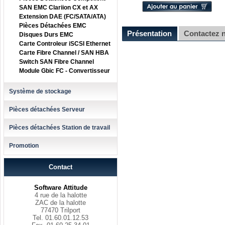
SAN EMC Clariion CX et AX
Extension DAE (FC/SATA/ATA)
Pièces Détachées EMC
Présentation
Contactez 
Disques Durs EMC
Carte Controleur iSCSI Ethernet
Carte Fibre Channel / SAN HBA
Switch SAN Fibre Channel
Module Gbic FC - Convertisseur
Système de stockage
Pièces détachées Serveur
Pièces détachées Station de travail
Promotion
Contact
Software Attitude
4 rue de la halotte
ZAC de la halotte
77470 Trilport
Tel. 01.60.01.12.53