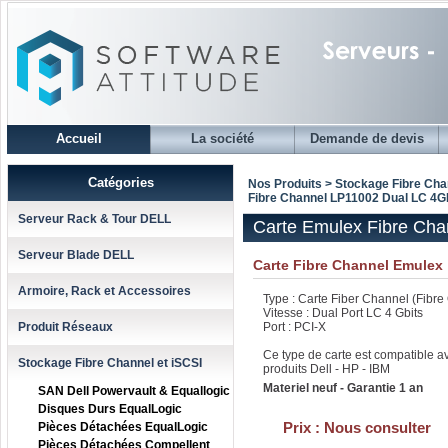
Accueil
La société
Demande de devis
Catégories
Nos Produits > Stockage Fibre Cha
Fibre Channel LP11002 Dual LC 4G
Serveur Rack & Tour DELL
Carte Emulex Fibre Ch
Serveur Blade DELL
Carte Fibre Channel Emulex
Armoire, Rack et Accessoires
Type : Carte Fiber Channel (Fibre
Vitesse : Dual Port LC 4 Gbits
Produit Réseaux
Port : PCI-X
Ce type de carte est compatible a
Stockage Fibre Channel et iSCSI
produits Dell - HP - IBM
Materiel neuf - Garantie 1 an
SAN Dell Powervault & Equallogic
Disques Durs EqualLogic
Prix :
Nous consulter
Pièces Détachées EqualLogic
Pièces Détachées Compellent