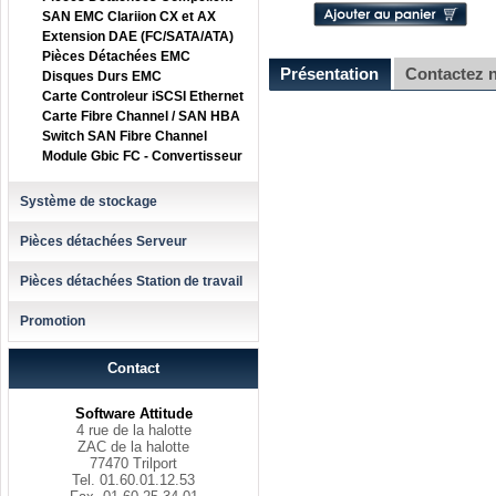
SAN EMC Clariion CX et AX
Extension DAE (FC/SATA/ATA)
Pièces Détachées EMC
Présentation
Contactez 
Disques Durs EMC
Carte Controleur iSCSI Ethernet
Carte Fibre Channel / SAN HBA
Switch SAN Fibre Channel
Module Gbic FC - Convertisseur
Système de stockage
Pièces détachées Serveur
Pièces détachées Station de travail
Promotion
Contact
Software Attitude
4 rue de la halotte
ZAC de la halotte
77470 Trilport
Tel. 01.60.01.12.53