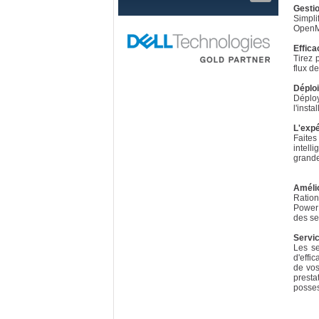
Gestio
Simpl
Open
Effica
Tirez 
flux de
Déploi
Déploy
l'insta
L'exp
Faites
intell
grande 
Amélio
Ration
PowerE
des se
Servi
Les se
d'effi
de vos
presta
posses