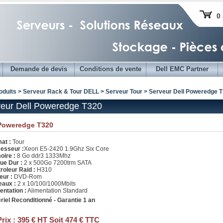
0 
Demande de devis
Conditions de vente
Dell EMC Partner
oduits > Serveur Rack & Tour DELL >
Serveur Tour
>
Serveur Dell Poweredge T
eur Dell Poweredge T320
 Poweredge T320
at :
Tour
esseur :
Xeon E5-2420 1.9Ghz Six Core
ire :
8 Go ddr3 1333Mhz
ue Dur :
2 x 500Go 7200trm SATA
roleur Raid :
H310
eur :
DVD-Rom
aux :
2 x 10/100/1000Mbits
entation :
Alimentation Standard
riel Reconditionné - Garantie 1 an
Prix :
395 € HT Soit 474 € TTC