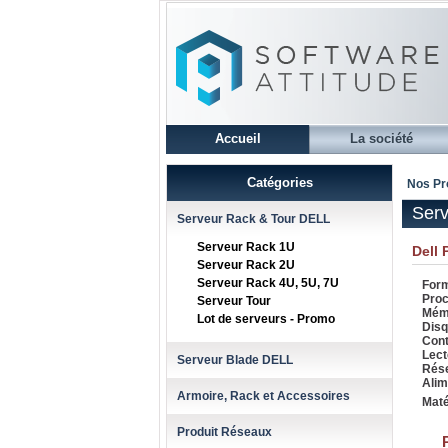
Accueil
La société
Catégories
Nos Pr
Serv
Serveur Rack & Tour DELL
Serveur Rack 1U
Dell
Serveur Rack 2U
Serveur Rack 4U, 5U, 7U
Form
Proc
Serveur Tour
Mémo
Lot de serveurs - Promo
Disq
Cont
Lect
Serveur Blade DELL
Rése
Alim
Armoire, Rack et Accessoires
Maté
Produit Réseaux