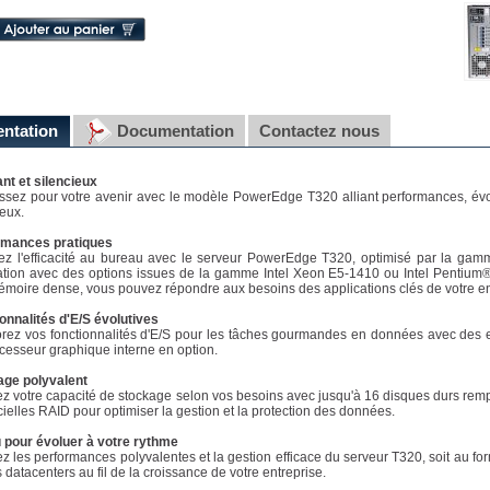
entation
Documentation
Contactez nous
nt et silencieux
issez pour votre avenir avec le modèle PowerEdge T320 alliant performances, évolu
ieux.
rmances pratiques
ez l'efficacité au bureau avec le serveur PowerEdge T320, optimisé par la ga
tion avec des options issues de la gamme Intel Xeon E5-1410 ou Intel Pentium® 
moire dense, vous pouvez répondre aux besoins des applications clés de votre entrepr
onnalités d'E/S évolutives
rez vos fonctionnalités d'E/S pour les tâches gourmandes en données avec des 
cesseur graphique interne en option.
age polyvalent
z votre capacité de stockage selon vos besoins avec jusqu'à 16 disques durs remp
icielles RAID pour optimiser la gestion et la protection des données.
 pour évoluer à votre rythme
z les performances polyvalentes et la gestion efficace du serveur T320, soit au fo
 datacenters au fil de la croissance de votre entreprise.