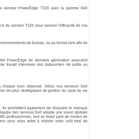
votre serveur PowerEdge T320 avec la gamme Dell
nance du serveur T320 pour assurer l'efficacité de vos
 environnements de bureau, ou au format rack afin de
s Dell PowerEdge de dernière génération associent
 de travail intensives des datacenters de petite ou
mum chaque euro dépensé. Gérez vos serveurs Dell
 les plus stratégiques de gestion du cycle de vie
ts. Ils permettent également de résoudre le manque
L'équipe des services Dell adopte une vision globale
fs professionnels, tout en tirant parti de modes de
eur pour vous aider à réduire votre coût total de