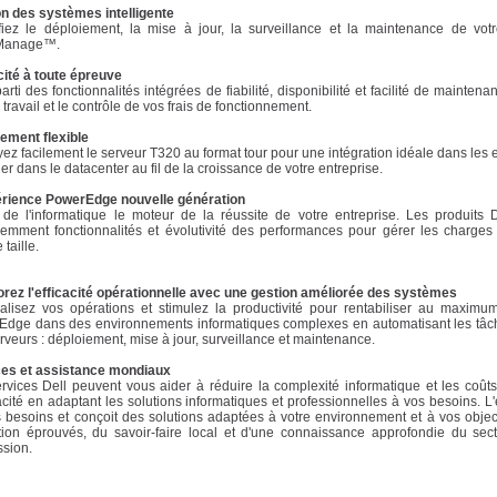
n des systèmes intelligente
ifiez le déploiement, la mise à jour, la surveillance et la maintenance de 
Manage™.
cité à toute épreuve
parti des fonctionnalités intégrées de fiabilité, disponibilité et facilité de mainte
 travail et le contrôle de vos frais de fonctionnement.
ement flexible
ez facilement le serveur T320 au format tour pour une intégration idéale dans les
ller dans le datacenter au fil de la croissance de votre entreprise.
érience PowerEdge nouvelle génération
 de l'informatique le moteur de la réussite de votre entreprise. Les produit
igemment fonctionnalités et évolutivité des performances pour gérer les charges
taille.
rez l'efficacité opérationnelle avec une gestion améliorée des systèmes
alisez vos opérations et stimulez la productivité pour rentabiliser au maxi
dge dans des environnements informatiques complexes en automatisant les tâches
rveurs : déploiement, mise à jour, surveillance et maintenance.
ces et assistance mondiaux
rvices Dell peuvent vous aider à réduire la complexité informatique et les coû
cacité en adaptant les solutions informatiques et professionnelles à vos besoins. 
 besoins et conçoit des solutions adaptées à votre environnement et à vos objecti
tion éprouvés, du savoir-faire local et d'une connaissance approfondie du sect
sion.