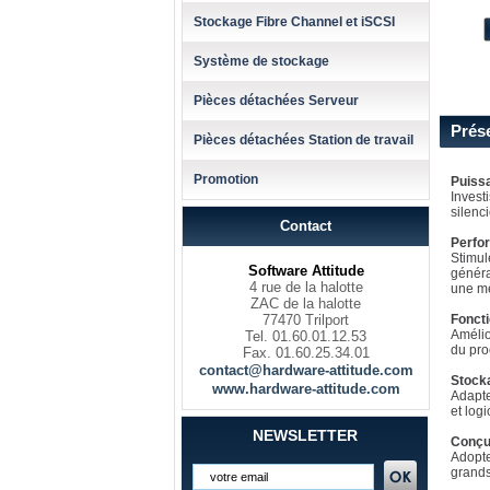
Stockage Fibre Channel et iSCSI
Système de stockage
Pièces détachées Serveur
Prés
Pièces détachées Station de travail
Promotion
Puissa
Invest
silenc
Contact
Perfo
Stimul
Software Attitude
généra
4 rue de la halotte
une mé
ZAC de la halotte
77470 Trilport
Foncti
Amélio
Tel. 01.60.01.12.53
du pro
Fax. 01.60.25.34.01
contact@hardware-attitude.com
Stock
www.hardware-attitude.com
Adapte
et log
NEWSLETTER
Conçu
Adopte
grands