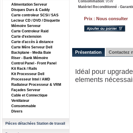
Consommation
: 95W
Alimentation Serveur
Matériel Reconditionné - Garanti
Disques Durs & Caddy
Carte controleur SCSI / SAS
Prix :
Nous consulter
Lecteur CD / DVD / Disquette
Mémoire Serveur
Carte Controleur Raid
Carte d'extension
Carte d'accès à distance
Carte Mère Serveur Dell
Présentation
Contactez 
Backplane - Media Baie
Riser - Bank Mémoire
Control Panel - Front Panel
Kit Rack / Rails
Idéal pour upgrader
Kit Processeur Dell
elements nécessai
Processeur Intel / AMD
Radiateur Processeur & VRM
Façades Serveur
Cable et Connectique
Ventilateur
Consommable
Divers
Pièces détachées Station de travail