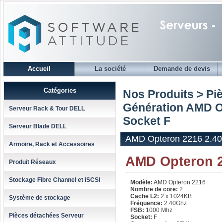
Accueil
La société
Demande de devis
Catégories
Nos Produits > Pi
Génération AMD 
Serveur Rack & Tour DELL
Socket F
Serveur Blade DELL
AMD Opteron 2216 2.40
Armoire, Rack et Accessoires
AMD Opteron 2
Produit Réseaux
Stockage Fibre Channel et iSCSI
Modèle:
AMD Opteron 2216
Nombre de core:
2
Cache L2:
2 x 1024KB
Système de stockage
Fréquence:
2.40Ghz
FSB:
1000 Mhz
Pièces détachées Serveur
Socket:
F