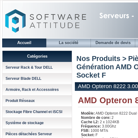
Accueil
La société
Demande de devis
Catégories
Nos Produits > Pi
Génération AMD 
Serveur Rack & Tour DELL
Socket F
Serveur Blade DELL
AMD Opteron 8222 3.00
Armoire, Rack et Accessoires
AMD Opteron 8
Produit Réseaux
Stockage Fibre Channel et iSCSI
Modèle:
AMD Opteron 8222 Dual 
Nombre de core:
2
Cache L2:
2 x 1024KB
Système de stockage
Fréquence:
3.00Ghz
FSB:
1000 MT/s
Pièces détachées Serveur
Socket:
F