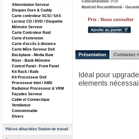
Consommation
: 95W
Alimentation Serveur
Matériel Reconditionné - Garanti
Disques Durs & Caddy
Carte controleur SCSI / SAS
Prix :
Nous consulter
Lecteur CD / DVD / Disquette
Mémoire Serveur
Carte Controleur Raid
Carte d'extension
Carte d'accès à distance
Carte Mère Serveur Dell
Présentation
Contactez 
Backplane - Media Baie
Riser - Bank Mémoire
Control Panel - Front Panel
Kit Rack / Rails
Idéal pour upgrader
Kit Processeur Dell
elements nécessai
Processeur Intel / AMD
Radiateur Processeur & VRM
Façades Serveur
Cable et Connectique
Ventilateur
Consommable
Divers
Pièces détachées Station de travail