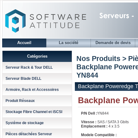
Accueil
La société
Demande de devis
Catégories
Nos Produits > Pi
Backplane Powere
Serveur Rack & Tour DELL
YN844
Serveur Blade DELL
Backplane Poweredge T
Armoire, Rack et Accessoires
Backplane Po
Produit Réseaux
Stockage Fibre Channel et iSCSI
P/N Dell :
YN844
Vitesse :
SAS / SATA 3 Gbits
Système de stockage
Emplacement :
4 x 3.5
Pièces détachées Serveur
Modele Compatible :