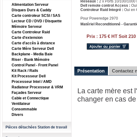
Réseaux :
2 x Ports 10/100/1000 
Alimentation Serveur
Dell remote control Access :
Oui
Controleur Raid Integré :
Oui en 
Disques Durs & Caddy
Carte controleur SCSI / SAS
Pour Poweredge 2970
Lecteur CD / DVD / Disquette
Matériel Reconditionné - Garanti
Mémoire Serveur
Carte Controleur Raid
Prix :
175 € HT Soit 210
Carte d'extension
Carte d'accès à distance
Carte Mère Serveur Dell
Backplane - Media Baie
Riser - Bank Mémoire
Control Panel - Front Panel
Présentation
Contactez 
Kit Rack / Rails
Kit Processeur Dell
Processeur Intel / AMD
Radiateur Processeur & VRM
La carte mère est l'
Façades Serveur
changer en cas de 
Cable et Connectique
Ventilateur
Consommable
Divers
Pièces détachées Station de travail