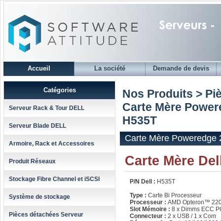
Accueil
La société
Demande de devis
Catégories
Nos Produits > Pi
Carte Mère Powere
Serveur Rack & Tour DELL
H535T
Serveur Blade DELL
Carte Mère Poweredge 
Armoire, Rack et Accessoires
Carte Mère De
Produit Réseaux
Stockage Fibre Channel et iSCSI
P/N Dell :
H535T
Type :
Carte Bi Processeur
Système de stockage
Processeur :
AMD Opteron™ 220
Slot Mémoire :
8 x Dimms ECC 
Pièces détachées Serveur
Connecteur :
2 x USB / 1 x Com