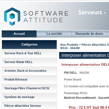
Accueil
La société
Demande de devis
Catégories
Nos Produits > Pièces détachées 
R510 - X842M
Serveur Rack & Tour DELL
Interposer alimentatio
Serveur Blade DELL
Interposer alimentation DEL
Armoire, Rack et Accessoires
P/N DELL
: X842M
Produit Réseaux
Power Board
Ce modele est compatible avec le
Stockage Fibre Channel et iSCSI
Poweredge R510
Système de stockage
Matériel Reconditionné - Garanti
Pièces détachées Serveur
Prix :
72 € HT Soit 86.4