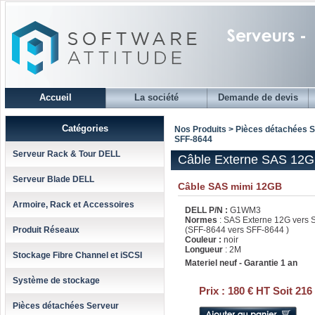
Accueil
La société
Demande de devis
Catégories
Nos Produits > Pièces détachées 
SFF-8644
Serveur Rack & Tour DELL
Câble Externe SAS 12Gb
Serveur Blade DELL
Câble SAS mimi 12GB
Armoire, Rack et Accessoires
DELL P/N :
G1WM3
Normes
: SAS Externe 12G vers
Produit Réseaux
(SFF-8644 vers SFF-8644 )
Couleur :
noir
Longueur
: 2M
Stockage Fibre Channel et iSCSI
Materiel neuf - Garantie 1 an
Système de stockage
Prix :
180 € HT Soit 216
Pièces détachées Serveur