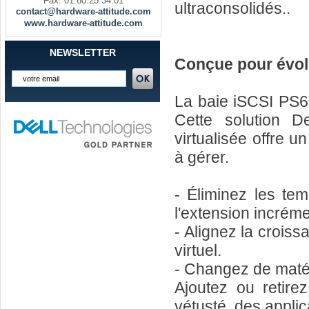
Fax. 01.60.25.34.01
ultraconsolidés..
contact@hardware-attitude.com
www.hardware-attitude.com
NEWSLETTER
Conçue pour évolu
La baie iSCSI PS6
Cette solution D
virtualisée offre u
à gérer.
- Éliminez les tem
l'extension incréme
- Alignez la croiss
virtuel.
- Changez de matér
Ajoutez ou retire
vétusté, des applica