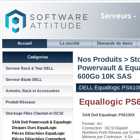
Accueil
La société
Demande de devis
Catégories
Nos Produits > St
Powervault & Equa
Serveur Rack & Tour DELL
600Go 10K SAS
Serveur Blade DELL
DELL Equallogic PS610
Armoire, Rack et Accessoires
Equallogic PS
Produit Réseaux
Stockage Fibre Channel et iSCSI
SAN Dell Equallogic PS6100X
SAN Dell Powervault & Equallogic
Format : 4U
Disques Durs EqualLogic
Connection : iSCSI Gigabit
Nombres Ports Réseau par Control
Pièces Détachées EqualLogic
Mémore par Controleur : 4 Go
Pièces Détachées Compellent