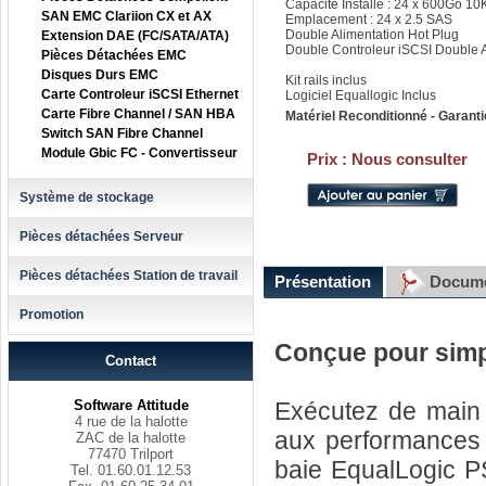
Capacité Installé : 24 x 600Go 1
SAN EMC Clariion CX et AX
Emplacement : 24 x 2.5 SAS
Double Alimentation Hot Plug
Extension DAE (FC/SATA/ATA)
Double Controleur iSCSI Double 
Pièces Détachées EMC
Disques Durs EMC
Kit rails inclus
Carte Controleur iSCSI Ethernet
Logiciel Equallogic Inclus
Carte Fibre Channel / SAN HBA
Matériel Reconditionné - Garanti
Switch SAN Fibre Channel
Module Gbic FC - Convertisseur
Prix :
Nous consulter
Système de stockage
Pièces détachées Serveur
Pièces détachées Station de travail
Présentation
Docume
Promotion
Conçue pour simpl
Contact
Software Attitude
Exécutez de main
4 rue de la halotte
aux performances h
ZAC de la halotte
77470 Trilport
baie EqualLogic P
Tel. 01.60.01.12.53