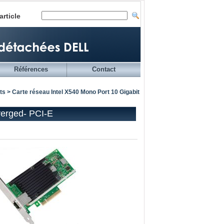
article
Références
Contact
ts
> Carte réseau Intel X540 Mono Port 10 Gigabit
verged- PCI-E