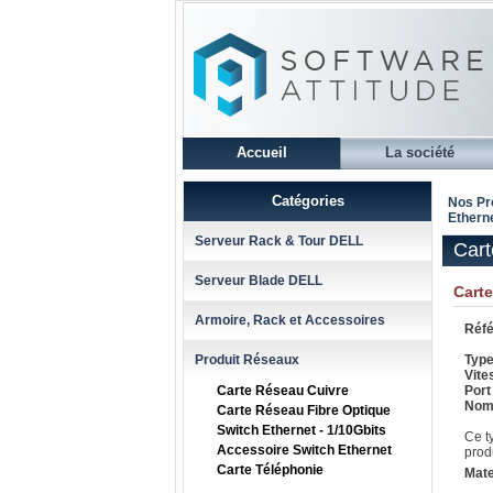
Accueil
La société
Catégories
Nos Pr
Ethern
Serveur Rack & Tour DELL
Cart
Serveur Blade DELL
Cart
Armoire, Rack et Accessoires
Réfé
Produit Réseaux
Type
Vite
Carte Réseau Cuivre
Port 
Nomb
Carte Réseau Fibre Optique
Switch Ethernet - 1/10Gbits
Ce t
Accessoire Switch Ethernet
prod
Carte Téléphonie
Mate