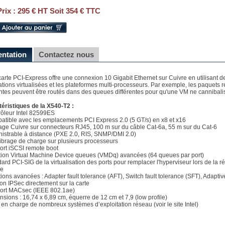
Prix :
295 € HT Soit 354 € TTC
entation
Contactez nous
carte PCI-Express offre une connexion 10 Gigabit Ethernet sur Cuivre en utilisant 
ations virtualisées et les plateformes multi-processeurs. Par exemple, les paquet
entes peuvent être routés dans des queues différentes pour qu'une VM ne cannibalise 
éristiques de la X540-T2 :
rôleur Intel 82599ES
atible avec les emplacements PCI Express 2.0 (5 GT/s) en x8 et x16
age Cuivre sur connecteurs RJ45, 100 m sur du câble Cat-6a, 55 m sur du Cat-6
nistrable à distance (PXE 2.0, RIS, SNMP/DMI 2.0)
librage de charge sur plusieurs processeurs
ort iSCSI remote boot
tion Virtual Machine Device queues (VMDq) avancées (64 queues par port)
dard PCI-SIG de la virtualisation des ports pour remplacer l'hyperviseur lors de l
le
tions avancées : Adapter fault tolerance (AFT), Switch fault tolerance (SFT), Adapti
ion IPSec directement sur la carte
ort MACsec (IEEE 802.1ae)
nsions : 16,74 x 6,89 cm, équerre de 12 cm et 7,9 (low profile)
e en charge de nombreux systèmes d’exploitation réseau (voir le site Intel)