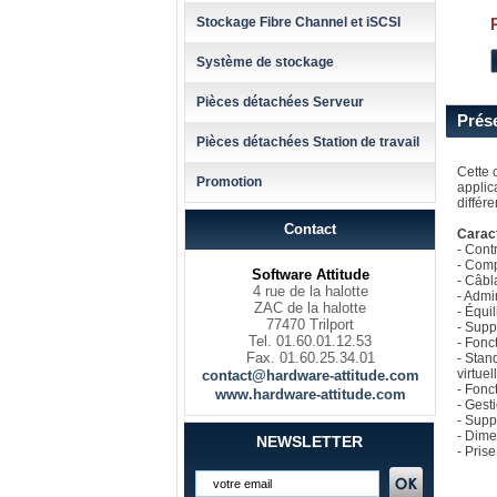
Stockage Fibre Channel et iSCSI
Système de stockage
Pièces détachées Serveur
Prés
Pièces détachées Station de travail
Cette 
Promotion
applic
différ
Contact
Caract
- Cont
- Comp
Software Attitude
- Câbl
4 rue de la halotte
- Admi
ZAC de la halotte
- Équi
77470 Trilport
- Supp
Tel. 01.60.01.12.53
- Fonc
Fax. 01.60.25.34.01
- Stan
virtuel
contact@hardware-attitude.com
- Fonc
www.hardware-attitude.com
- Gest
- Supp
- Dime
NEWSLETTER
- Pris