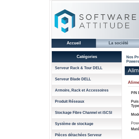
Accueil
La société
Catégories
Nos Pr
Powere
Serveur Rack & Tour DELL
Ali
Serveur Blade DELL
Alim
Armoire, Rack et Accessoires
P/N D
Produit Réseaux
Puis
Type
Stockage Fibre Channel et iSCSI
Mode
Pow
Système de stockage
Maté
Pièces détachées Serveur