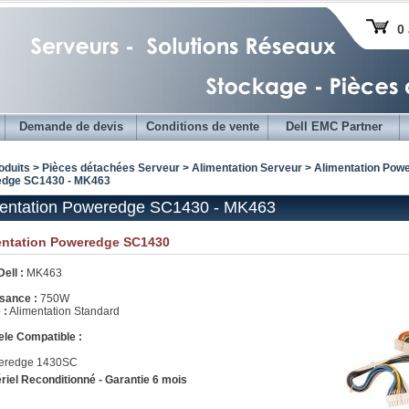
0 
Demande de devis
Conditions de vente
Dell EMC Partner
oduits > Pièces détachées Serveur >
Alimentation Serveur
>
Alimentation Powe
dge SC1430 - MK463
mentation Poweredge SC1430 - MK463
entation Poweredge SC1430
ell :
MK463
sance :
750W
 :
Alimentation Standard
le Compatible :
eredge 1430SC
riel Reconditionné - Garantie 6 mois