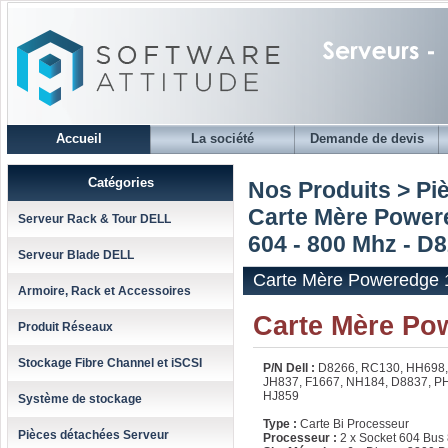
Accueil
La société
Demande de devis
Catégories
Nos Produits > Pi
Carte Mère Power
Serveur Rack & Tour DELL
604 - 800 Mhz - D
Serveur Blade DELL
Carte Mère Poweredge 
Armoire, Rack et Accessoires
Carte Mère Po
Produit Réseaux
Stockage Fibre Channel et iSCSI
P/N Dell :
D8266, RC130, HH698,
JH837, F1667, NH184, D8837, P
HJ859
Système de stockage
Type :
Carte Bi Processeur
Pièces détachées Serveur
Processeur :
2 x Socket 604 Bus