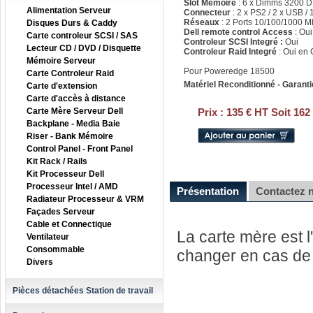
Slot Mémoire
: 6 x Dimms 3200
Alimentation Serveur
Connecteur
: 2 x PS2 / 2 x USB /
Réseaux
: 2 Ports 10/100/1000 M
Disques Durs & Caddy
Dell remote control Access
: Ou
Carte controleur SCSI / SAS
Controleur SCSI Integré :
Oui
Lecteur CD / DVD / Disquette
Controleur Raid Integré
: Oui en 
Mémoire Serveur
Pour Poweredge 18500
Carte Controleur Raid
Matériel Reconditionné - Garanti
Carte d'extension
Carte d'accès à distance
Carte Mère Serveur Dell
Prix :
135 € HT Soit 162
Backplane - Media Baie
Riser - Bank Mémoire
Control Panel - Front Panel
Kit Rack / Rails
Kit Processeur Dell
Processeur Intel / AMD
Présentation
Contactez 
Radiateur Processeur & VRM
Façades Serveur
Cable et Connectique
La carte mère est l'
Ventilateur
Consommable
changer en cas de 
Divers
Pièces détachées Station de travail