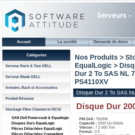
Accueil
La société
Demande de devis
Catégories
Nos Produits > St
EqualLogic
>
Disq
Serveur Rack & Tour DELL
Dur 2 To SAS NL 
Serveur Blade DELL
PS4110XV
Armoire, Rack et Accessoires
Disque Dur 2 To SAS 
Produit Réseaux
Disque Dur 20
Stockage Fibre Channel et iSCSI
SAN Dell Powervault & Equallogic
P/N Dell :
T926W
Disques Durs EqualLogic
Capacité :
2000 Go 6Gbits
Vitesse :
7.2 000 Trm
Pièces Détachées EqualLogic
Format :
3.5
Pièces Détachées Compellent