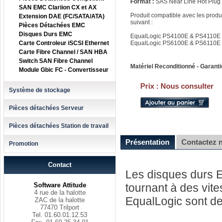
Format :
SAS Near Line Hot Plug
SAN EMC Clariion CX et AX
Produit compatible avec les produ
Extension DAE (FC/SATA/ATA)
suivant :
Pièces Détachées EMC
Disques Durs EMC
EqualLogic PS4100E & PS4110E
Carte Controleur iSCSI Ethernet
EqualLogic PS6100E & PS6110E
Carte Fibre Channel / SAN HBA
Switch SAN Fibre Channel
Matériel Reconditionné - Garanti
Module Gbic FC - Convertisseur
Prix :
Nous consulter
Système de stockage
Pièces détachées Serveur
Pièces détachées Station de travail
Présentation
Contactez 
Promotion
Contact
Les disques durs 
Software Attitude
tournant à des vit
4 rue de la halotte
EqualLogic sont de
ZAC de la halotte
77470 Trilport
Tel. 01.60.01.12.53