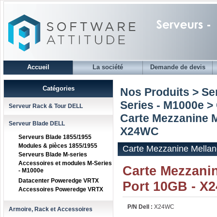
Accueil
La société
Demande de devis
Catégories
Nos Produits > S
Series - M1000e
>
Serveur Rack & Tour DELL
Carte Mezzanine M
Serveur Blade DELL
X24WC
Serveurs Blade 1855/1955
Modules & pièces 1855/1955
Carte Mezzanine Mellan
Serveurs Blade M-series
Accessoires et modules M-Series
Carte Mezzani
- M1000e
Datacenter Poweredge VRTX
Port 10GB - X
Accessoires Poweredge VRTX
P/N Dell :
X24WC
Armoire, Rack et Accessoires