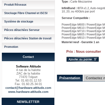
Type :
Carte Mezzanine
Produit Réseaux
InfiniBand :
IBTA v1.2, Auto-negoti
10, 20, ou 40Gb/s par port
Stockage Fibre Channel et iSCSI
Serveur Compatible :
Système de stockage
PowerEdge M600 / PowerEdge 
PowerEdge M610 / PowerEdge 
Pièces détachées Serveur
PowerEdge M710 / PowerEdge 
PowerEdge M805 / PowerEdge 
PowerEdge M910 / PowerEdge 
Pièces détachées Station de travail
Materiel neuf - Garantie 1 an
Promotion
Prix :
Nous consulter
Contact
Software Attitude
4 rue de la halotte
ZAC de la halotte
77470 Trilport
Présentation
Contactez 
Tel. 01.60.01.12.53
Fax. 01.60.25.34.01
contact@hardware-attitude.com
www.hardware-attitude.com
NEWSLETTER