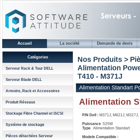
Accueil
La société
Demande de devis
Catégories
Nos Produits > Pi
Alimentation Powe
Serveur Rack & Tour DELL
T410 - M371J
Serveur Blade DELL
Alimentation Standart 
Armoire, Rack et Accessoires
Alimentation 
Produit Réseaux
Stockage Fibre Channel et iSCSI
P/N Dell :
M371J, M821J, M327J,
Puissance
:525W
Système de stockage
Type
: Alimentation Standart
Pièces détachées Serveur
Modele Compatible :