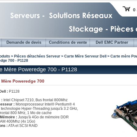
0 
Demande de devis
Conditions de vente
Dell EMC Partner
oduits > Pièces détachées Serveur >
Carte Mère Serveur Dell
>
Carte mère Pow
dge 700 - P1128
e Mère Poweredge 700 - P1128
e Mère Poweredge 700
Dell :
P1128
 :
Intel Chipset 7210, Bus frontal 800Mhz
esseur :
Monoprocesseur Intel® Pentium® 4
 technologie Hyper-Threading jusqu'à 3.2 GHz,
frontal 800 MHz, 1 Mo de cache
 Mémoire :
Jusqu'à 4Go de mémoire DDR
AM 400Mhz (4x 1Go)
ons :
ATA et SCSI RAID