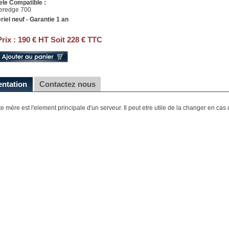
le Compatible :
eredge 700
riel neuf - Garantie 1 an
Prix :
190 € HT Soit 228 € TTC
entation
Contactez nous
te mère est l'element principale d'un serveur. Il peut etre utile de la changer en ca