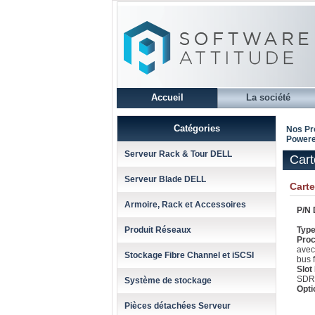
Accueil
La société
Catégories
Nos Pr
Powere
Serveur Rack & Tour DELL
Cart
Serveur Blade DELL
Cart
Armoire, Rack et Accessoires
P/N 
Produit Réseaux
Type
Proc
avec
Stockage Fibre Channel et iSCSI
bus 
Slot
SDR
Système de stockage
Opti
Pièces détachées Serveur