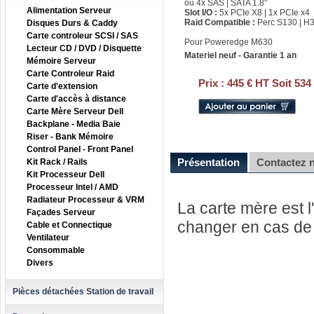
ou 4x SAS | SATA 1.8''
Alimentation Serveur
Slot I/O :
5x PCIe X8 | 1x PCIe x4
Raid Compatible :
Perc S130 | H3
Disques Durs & Caddy
Carte controleur SCSI / SAS
Pour Poweredge M630
Lecteur CD / DVD / Disquette
Materiel neuf - Garantie 1 an
Mémoire Serveur
Carte Controleur Raid
Prix :
445 € HT Soit 534
Carte d'extension
Carte d'accès à distance
Carte Mère Serveur Dell
Backplane - Media Baie
Riser - Bank Mémoire
Control Panel - Front Panel
Présentation
Contactez 
Kit Rack / Rails
Kit Processeur Dell
Processeur Intel / AMD
Radiateur Processeur & VRM
La carte mère est l'
Façades Serveur
changer en cas de 
Cable et Connectique
Ventilateur
Consommable
Divers
Pièces détachées Station de travail