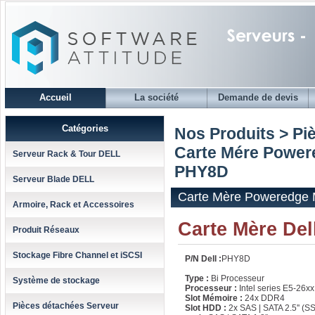
Accueil
La société
Demande de devis
Catégories
Nos Produits > Pi
Carte Mére Power
Serveur Rack & Tour DELL
PHY8D
Serveur Blade DELL
Carte Mère Poweredge
Armoire, Rack et Accessoires
Carte Mère De
Produit Réseaux
Stockage Fibre Channel et iSCSI
P/N Dell :
PHY8D
Type :
Bi Processeur
Système de stockage
Processeur :
Intel series E5-26x
Slot Mémoire :
24x DDR4
Pièces détachées Serveur
Slot HDD :
2x SAS | SATA 2.5'' (S