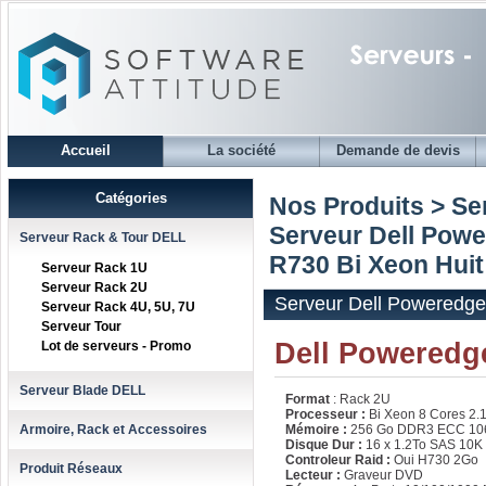
Accueil
La société
Demande de devis
Catégories
Nos Produits > S
Serveur Dell Pow
Serveur Rack & Tour DELL
R730 Bi Xeon Huit
Serveur Rack 1U
Serveur Rack 2U
Serveur Dell Poweredge
Serveur Rack 4U, 5U, 7U
Serveur Tour
Dell Poweredg
Lot de serveurs - Promo
Serveur Blade DELL
Format
: Rack 2U
Processeur :
Bi Xeon 8 Cores 2.
Armoire, Rack et Accessoires
Mémoire :
256 Go DDR3 ECC 10
Disque Dur :
16 x 1.2To SAS 10K
Controleur Raid :
Oui H730 2Go
Produit Réseaux
Lecteur :
Graveur DVD