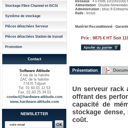
Réseaux
: 4 x Ports 10/100/1000 
Alimentation
: Double Alimentati
Stockage Fibre Channel et iSCSI
Administration :
Idrac 8 Entrepris
Rails :
Inclus
Système de stockage
Pièces détachées Serveur
Matériel Reconditionné - Garanti
Pièces détachées Station de travail
Prix :
9875 € HT Soit 11
Promotion
Contact
Présentation
Docume
Software Attitude
4 rue de la halotte
ZAC de la halotte
77470 Trilport
Un serveur rack 
Tel. 01.60.01.12.53
Fax. 01.60.25.34.01
offrant des perf
contact@hardware-attitude.com
www.hardware-attitude.com
capacité de mém
stockage dense, 
NEWSLETTER
coût.