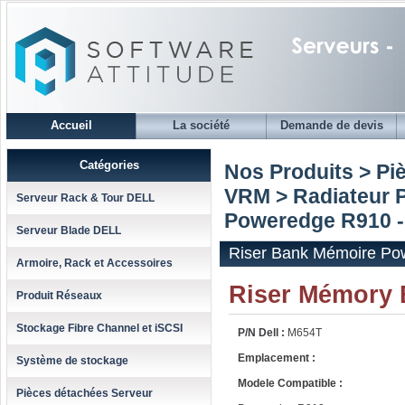
Accueil
La société
Demande de devis
Catégories
Nos Produits > Pi
VRM
>
Radiateur 
Serveur Rack & Tour DELL
Poweredge R910 
Serveur Blade DELL
Riser Bank Mémoire Po
Armoire, Rack et Accessoires
Riser Mémory
Produit Réseaux
Stockage Fibre Channel et iSCSI
P/N Dell :
M654T
Emplacement :
Système de stockage
Modele Compatible :
Pièces détachées Serveur