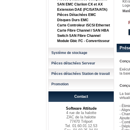
Kit r
SAN EMC Clariion CX et AX
Logi
Extension DAE (FC/SATA/ATA)
Maté
Pièces Détachées EMC
Disques Durs EMC
Carte Controleur iSCSI Ethernet
Carte Fibre Channel / SAN HBA
Switch SAN Fibre Channel
Module Gbic FC - Convertisseur
Prés
Système de stockage
Conçue
Pièces détachées Serveur
Exécut
la bai
Pièces détachées Station de travail
Promotion
Conçue
La bai
Contact
virtua
- Élim
Software Attitude
- Align
4 rue de la halotte
- Chan
ZAC de la halotte
Ajoute
77470 Trilport
- Comb
Tel. 01.60.01.12.53
- Dépl