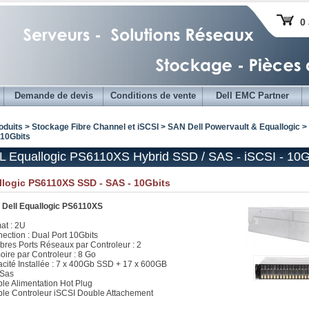
0 
Demande de devis
Conditions de vente
Dell EMC Partner
oduits > Stockage Fibre Channel et iSCSI >
SAN Dell Powervault & Equallogic
> 
 10Gbits
 Equallogic PS6110XS Hybrid SSD / SAS - iSCSI - 10G
llogic PS6110XS SSD - SAS - 10Gbits
Dell Equallogic PS6110XS
at : 2U
ection : Dual Port 10Gbits
res Ports Réseaux par Controleur : 2
ire par Controleur : 8 Go
cité Installée : 7 x 400Gb SSD + 17 x 600GB
 Sas
le Alimentation Hot Plug
le Controleur iSCSI Double Attachement