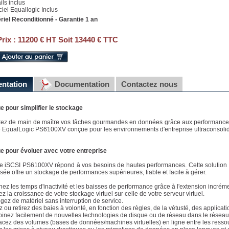
ails inclus
ciel Equallogic Inclus
riel Reconditionné - Garantie 1 an
Prix :
11200 € HT Soit 13440 € TTC
entation
Documentation
Contactez nous
 pour simplifier le stockage
ez de main de maître vos tâches gourmandes en données grâce aux performances ha
e EqualLogic PS6100XV conçue pour les environnements d'entreprise ultraconsolid
 pour évoluer avec votre entreprise
e iSCSI PS6100XV répond à vos besoins de hautes performances. Cette solution D
lisée offre un stockage de performances supérieures, fiable et facile à gérer.
inez les temps d'inactivité et les baisses de performance grâce à l'extension incrém
ez la croissance de votre stockage virtuel sur celle de votre serveur virtuel.
gez de matériel sans interruption de service.
z ou retirez des baies à volonté, en fonction des règles, de la vétusté, des applicatio
inez facilement de nouvelles technologies de disque ou de réseau dans le résea
acez des volumes (bases de données/machines virtuelles) en ligne entre les resso