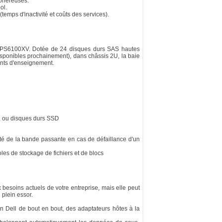
 onéreuses.
ol.
temps d'inactivité et coûts des services).
es PS6100XV. Dotée de 24 disques durs SAS hautes
isponibles prochainement), dans châssis 2U, la baie
ents d'enseignement.
n, ou disques durs SSD
lité de la bande passante en cas de défaillance d'un
les de stockage de fichiers et de blocs
besoins actuels de votre entreprise, mais elle peut
 plein essor.
on Dell de bout en bout, des adaptateurs hôtes à la