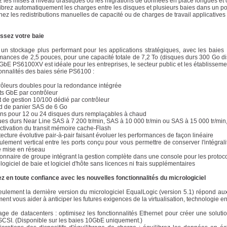
ez les mises à niveau drastiques ou les migrations de données en place longues et
librez automatiquement les charges entre les disques et plusieurs baies dans un po
inez les redistributions manuelles de capacité ou de charges de travail applicatives (
ssez votre baie
un stockage plus performant pour les applications stratégiques, avec les bai
mances de 2,5 pouces, pour une capacité totale de 7,2 To (disques durs 300 Go d
GbE PS6100XV est idéale pour les entreprises, le secteur public et les établissem
onnalités des baies série PS6100 :
rôleurs doubles pour la redondance intégrée
rts GbE par contrôleur
rt de gestion 10/100 dédié par contrôleur
nd de panier SAS de 6 Go
ons pour 12 ou 24 disques durs remplaçables à chaud
ues durs Near Line SAS à 7 200 tr/min, SAS à 10 000 tr/min ou SAS à 15 000 tr/mi
ctivation du transit mémoire cache-Flash
itecture évolutive pair-à-pair faisant évoluer les performances de façon linéaire
ulement vertical entre les ports conçu pour vous permettre de conserver l'intégra
e mise en réseau
ionnaire de groupe intégrant la gestion complète dans une console pour les protoco
ologiciel de baie et logiciel d'hôte sans licences ni frais supplémentaires
z en toute confiance avec les nouvelles fonctionnalités du micrologiciel
ulement la dernière version du micrologiciel EqualLogic (version 5.1) répond aux 
ent vous aider à anticiper les futures exigences de la virtualisation, technologie en
age de datacenters : optimisez les fonctionnalités Ethernet pour créer une soluti
iSCSI. (Disponible sur les baies 10GbE uniquement.)