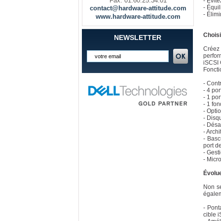
Fax. 01.60.25.34.01
- Évit
- Équi
contact@hardware-attitude.com
- Élim
www.hardware-attitude.com
Choisi
NEWSLETTER
Créez 
perfor
iSCSI 
Foncti
- Cont
- 4 po
- 1 po
- 1 fo
- Opti
- Disq
- Désa
- Arch
- Basc
port d
- Gest
- Micr
Évolue
Non se
égalem
- Pont
cible 