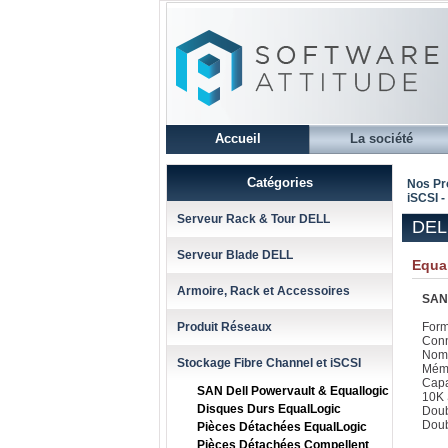
Accueil
La société
Catégories
Nos Pr
iSCSI -
Serveur Rack & Tour DELL
DELL
Serveur Blade DELL
Equa
Armoire, Rack et Accessoires
SAN 
Produit Réseaux
Form
Conn
Nomb
Stockage Fibre Channel et iSCSI
Mémo
Capa
SAN Dell Powervault & Equallogic
10K
Disques Durs EqualLogic
Doub
Doub
Pièces Détachées EqualLogic
Pièces Détachées Compellent