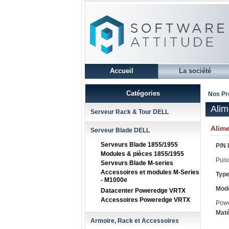
Accueil
La société
Catégories
Nos Pr
Alim
Serveur Rack & Tour DELL
Alim
Serveur Blade DELL
Serveurs Blade 1855/1955
P/N 
Modules & pièces 1855/1955
Puis
Serveurs Blade M-series
Accessoires et modules M-Series
Type
- M1000e
Mode
Datacenter Poweredge VRTX
Accessoires Poweredge VRTX
Pow
Maté
Armoire, Rack et Accessoires