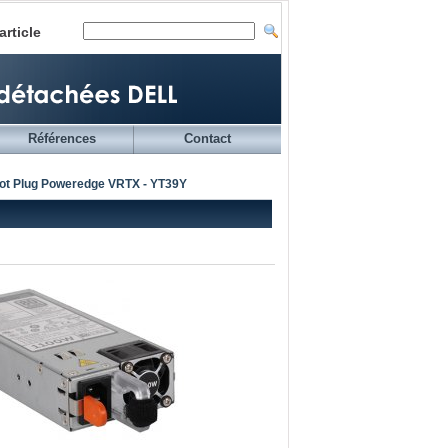
article
Références
Contact
Hot Plug Poweredge VRTX - YT39Y