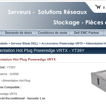
0 
Demande de devis
Conditions de vente
Dell EMC Partner
oduits > Serveur Blade DELL >
Accessoires Poweredge VRTX
> Alimentation 
entation Hot Plug Poweredge VRTX - YT39Y
entation Hot Plug Poweredge VRTX
Dell :
YT39Y
sance : 1100W
 :
Alimentation Hot Plug
le Compatible :
eredge VRTX
riel Reconditionné - Garantie 1 an