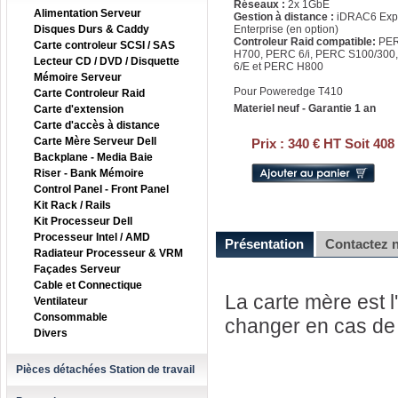
Réseaux :
2x 1GbE
Alimentation Serveur
Gestion à distance :
iDRAC6 Exp
Disques Durs & Caddy
Enterprise (en option)
Controleur Raid compatible:
PER
Carte controleur SCSI / SAS
H700, PERC 6/i, PERC S100/300,
Lecteur CD / DVD / Disquette
6/E et PERC H800
Mémoire Serveur
Pour Poweredge T410
Carte Controleur Raid
Materiel neuf - Garantie 1 an
Carte d'extension
Carte d'accès à distance
Carte Mère Serveur Dell
Prix :
340 € HT Soit 408
Backplane - Media Baie
Riser - Bank Mémoire
Control Panel - Front Panel
Kit Rack / Rails
Kit Processeur Dell
Processeur Intel / AMD
Présentation
Contactez 
Radiateur Processeur & VRM
Façades Serveur
Cable et Connectique
La carte mère est l'
Ventilateur
Consommable
changer en cas de 
Divers
Pièces détachées Station de travail