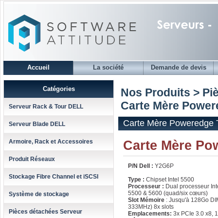
Accueil
La société
Demande de devis
Catégories
Nos Produits > Pi
Carte Mère Power
Serveur Rack & Tour DELL
Carte Mère Poweredge 
Serveur Blade DELL
Carte Mère Po
Armoire, Rack et Accessoires
Produit Réseaux
P/N Dell :
Y2G6P
Stockage Fibre Channel et iSCSI
Type :
Chipset Intel 5500
Processeur :
Dual processeur Int
5500 & 5600 (quad/six cœurs)
Système de stockage
Slot Mémoire
: Jusqu'à 128Go D
333MHz) 8x slots
Pièces détachées Serveur
Emplacements:
3x PCIe 3.0 x8, 