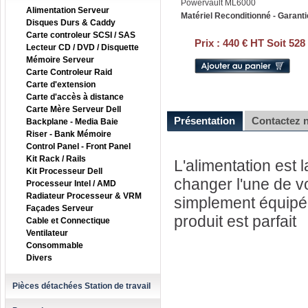
Powervault ML6000
Alimentation Serveur
Matériel Reconditionné - Garanti
Disques Durs & Caddy
Carte controleur SCSI / SAS
Prix :
440 € HT Soit 528
Lecteur CD / DVD / Disquette
Mémoire Serveur
Carte Controleur Raid
Carte d'extension
Carte d'accès à distance
Carte Mère Serveur Dell
Présentation
Contactez 
Backplane - Media Baie
Riser - Bank Mémoire
Control Panel - Front Panel
Kit Rack / Rails
L'alimentation est 
Kit Processeur Dell
changer l'une de v
Processeur Intel / AMD
Radiateur Processeur & VRM
simplement équipé 
Façades Serveur
produit est parfait
Cable et Connectique
Ventilateur
Consommable
Divers
Pièces détachées Station de travail