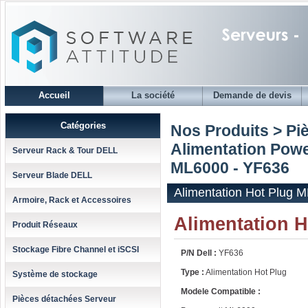
Accueil
La société
Demande de devis
Catégories
Nos Produits > Pi
Alimentation Powe
Serveur Rack & Tour DELL
ML6000 - YF636
Serveur Blade DELL
Alimentation Hot Plug 
Armoire, Rack et Accessoires
Alimentation H
Produit Réseaux
Stockage Fibre Channel et iSCSI
P/N Dell :
YF636
Type :
Alimentation Hot Plug
Système de stockage
Modele Compatible :
Pièces détachées Serveur