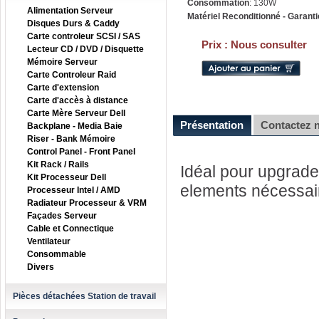
Consommation
: 130W
Alimentation Serveur
Matériel Reconditionné - Garanti
Disques Durs & Caddy
Carte controleur SCSI / SAS
Prix :
Nous consulter
Lecteur CD / DVD / Disquette
Mémoire Serveur
Carte Controleur Raid
Carte d'extension
Carte d'accès à distance
Carte Mère Serveur Dell
Présentation
Contactez 
Backplane - Media Baie
Riser - Bank Mémoire
Control Panel - Front Panel
Kit Rack / Rails
Idéal pour upgrader
Kit Processeur Dell
elements nécessai
Processeur Intel / AMD
Radiateur Processeur & VRM
Façades Serveur
Cable et Connectique
Ventilateur
Consommable
Divers
Pièces détachées Station de travail