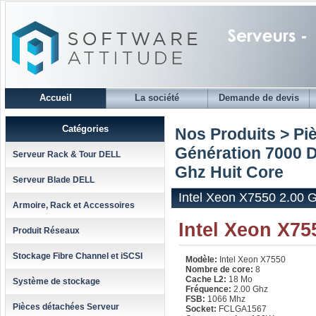
Accueil
La société
Demande de devis
Catégories
Nos Produits > Pi
Génération 7000 D
Serveur Rack & Tour DELL
Ghz Huit Core
Serveur Blade DELL
Intel Xeon X7550 2.00 
Armoire, Rack et Accessoires
Intel Xeon X75
Produit Réseaux
Stockage Fibre Channel et iSCSI
Modèle:
Intel Xeon X7550
Nombre de core:
8
Cache L2:
18 Mo
Système de stockage
Fréquence:
2.00 Ghz
FSB:
1066 Mhz
Pièces détachées Serveur
Socket:
FCLGA1567