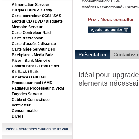
Consommation
: 105W
Alimentation Serveur
Matériel Reconditionné - Garanti
Disques Durs & Caddy
Carte controleur SCSI / SAS
Prix :
Nous consulter
Lecteur CD / DVD / Disquette
Mémoire Serveur
Carte Controleur Raid
Carte d'extension
Carte d'accès à distance
Carte Mère Serveur Dell
Présentation
Contactez 
Backplane - Media Baie
Riser - Bank Mémoire
Control Panel - Front Panel
Kit Rack / Rails
Idéal pour upgrader
Kit Processeur Dell
elements nécessai
Processeur Intel / AMD
Radiateur Processeur & VRM
Façades Serveur
Cable et Connectique
Ventilateur
Consommable
Divers
Pièces détachées Station de travail