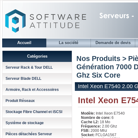
Accueil
La société
Demande de devis
Catégories
Nos Produits > Pi
Génération 7000 D
Serveur Rack & Tour DELL
Ghz Six Core
Serveur Blade DELL
Intel Xeon E7540 2.00 
Armoire, Rack et Accessoires
Intel Xeon E75
Produit Réseaux
Stockage Fibre Channel et iSCSI
Modèle:
Intel Xeon E7540
Nombre de core:
6
Cache L2:
18 Mo
Système de stockage
Fréquence:
2.00 Ghz
FSB:
2000 Mhz
Pièces détachées Serveur
Socket:
FCLGA1567