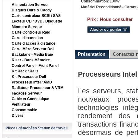
Consommation
: 130W
Alimentation Serveur
Matériel Reconditionné - Garanti
Disques Durs & Caddy
Carte controleur SCSI / SAS
Prix :
Nous consulter
Lecteur CD / DVD / Disquette
Mémoire Serveur
Carte Controleur Raid
Carte d'extension
Carte d'accès à distance
Carte Mère Serveur Dell
Présentation
Contactez 
Backplane - Media Baie
Riser - Bank Mémoire
Control Panel - Front Panel
Kit Rack / Rails
Processeurs Inte
Kit Processeur Dell
Processeur Intel / AMD
Radiateur Processeur & VRM
Les serveurs, sta
Façades Serveur
nouveaux proc
Cable et Connectique
Ventilateur
technologies intég
Consommable
rendement des da
Divers
transactions finan
Pièces détachées Station de travail
désormais de perf