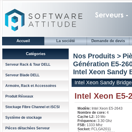
Accueil
La société
Demande de devis
Catégories
Nos Produits > Pi
Génération E5-260
Serveur Rack & Tour DELL
Intel Xeon Sandy 
Serveur Blade DELL
Intel Xeon Sandy Bridg
Armoire, Rack et Accessoires
Intel Xeon E5-
Produit Réseaux
Stockage Fibre Channel et iSCSI
Modèle:
Intel Xeon E5-2643
Nombre de core:
4
Cache L2:
10 Mo
Système de stockage
Fréquence:
3.30 Ghz
FSB:
1333 Mhz
Pièces détachées Serveur
Socket:
FCLGA2011