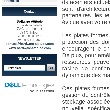
datacenters actuels
Promotion
sont d'architectu
Contact
partenaires, les t
évolue avec votre a
Software Attitude
4 rue de la halotte
ZAC de la halotte
77470 Trilport
Les plates-formes
Tel. 01.60.01.12.53
Fax. 01.60.25.34.01
protection des do
contact@hardware-attitude.com
encouragent le ch
www.hardware-attitude.com
De plus, pour améli
NEWSLETTER
ressources peuve
racine de confian
dynamique des mach
Ces plates-formes 
gestion du contrôle
stockage associée 
nouvelle spécific