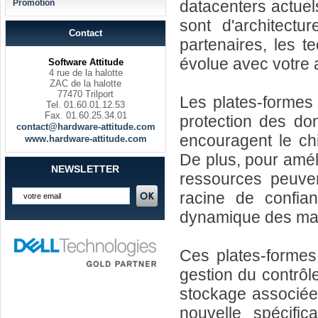
datacenters actuels
Promotion
sont d'architectu
Contact
partenaires, les t
évolue avec votre a
Software Attitude
4 rue de la halotte
ZAC de la halotte
77470 Trilport
Les plates-formes
Tel. 01.60.01.12.53
Fax. 01.60.25.34.01
protection des do
contact@hardware-attitude.com
encouragent le ch
www.hardware-attitude.com
De plus, pour améli
NEWSLETTER
ressources peuve
racine de confian
dynamique des mach
Ces plates-formes 
gestion du contrôle
stockage associée 
nouvelle spécific