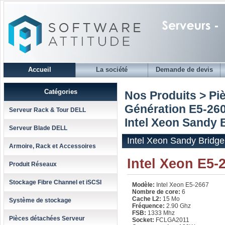
Accueil
La société
Demande de devis
Catégories
Nos Produits > Pi
Génération E5-260
Serveur Rack & Tour DELL
Intel Xeon Sandy 
Serveur Blade DELL
Intel Xeon Sandy Bridg
Armoire, Rack et Accessoires
Intel Xeon E5-
Produit Réseaux
Stockage Fibre Channel et iSCSI
Modèle:
Intel Xeon E5-2667
Nombre de core:
6
Cache L2:
15 Mo
Système de stockage
Fréquence:
2.90 Ghz
FSB:
1333 Mhz
Pièces détachées Serveur
Socket:
FCLGA2011