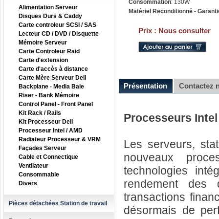
Consommation
: 130W
Alimentation Serveur
Matériel Reconditionné - Garanti
Disques Durs & Caddy
Carte controleur SCSI / SAS
Prix :
Nous consulter
Lecteur CD / DVD / Disquette
Mémoire Serveur
Carte Controleur Raid
Carte d'extension
Carte d'accès à distance
Carte Mère Serveur Dell
Présentation
Contactez 
Backplane - Media Baie
Riser - Bank Mémoire
Control Panel - Front Panel
Kit Rack / Rails
Processeurs Inte
Kit Processeur Dell
Processeur Intel / AMD
Radiateur Processeur & VRM
Les serveurs, sta
Façades Serveur
nouveaux proc
Cable et Connectique
Ventilateur
technologies intég
Consommable
rendement des da
Divers
transactions finan
Pièces détachées Station de travail
désormais de perf