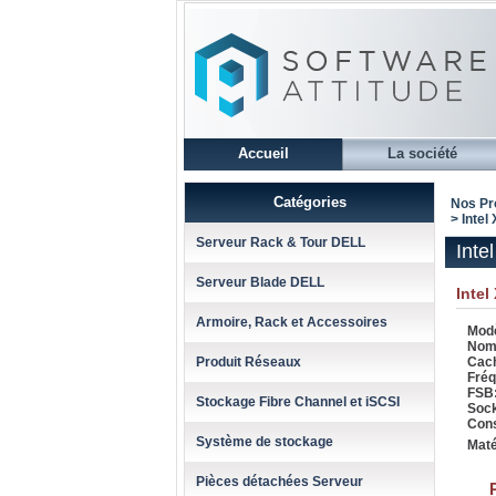
Accueil
La société
Catégories
Nos Pr
> Inte
Serveur Rack & Tour DELL
Inte
Serveur Blade DELL
Intel
Armoire, Rack et Accessoires
Modè
Nomb
Produit Réseaux
Cach
Fréq
FSB
Stockage Fibre Channel et iSCSI
Soc
Con
Système de stockage
Maté
Pièces détachées Serveur