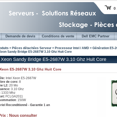
0 
Demande de devis
Conditions de vente
Dell EMC Partner
oduits > Pièces détachées Serveur >
Processeur Intel / AMD
>
Génération E5-26
l Xeon Sandy Bridge E5-2687W 3.10 Ghz Huit Core
l Xeon Sandy Bridge E5-2687W 3.10 Ghz Huit Core
 Xeon E5-2687W 3.10 Ghz Huit Core
le:
Intel Xeon E5-2687W
re de core:
8
e L2:
20 Mo
uence:
3.10 Ghz
:
1333 Mhz
ket:
FCLGA2011
sommation
: 150W
riel Reconditionné - Garantie 1 an
Prix :
Nous consulter