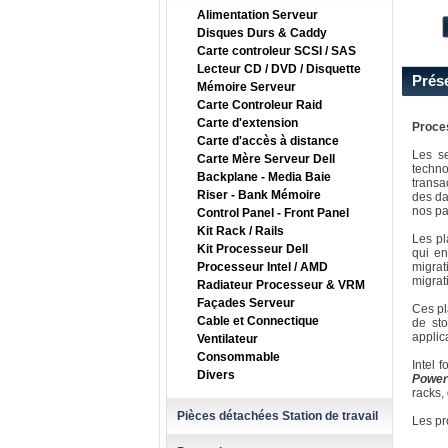
Alimentation Serveur
Disques Durs & Caddy
Carte controleur SCSI / SAS
Lecteur CD / DVD / Disquette
Prés
Mémoire Serveur
Carte Controleur Raid
Carte d'extension
Proce
Carte d'accès à distance
Les se
Carte Mère Serveur Dell
techno
Backplane - Media Baie
transa
Riser - Bank Mémoire
des da
nos pa
Control Panel - Front Panel
Kit Rack / Rails
Les pl
Kit Processeur Dell
qui en
Processeur Intel / AMD
migrat
migrat
Radiateur Processeur & VRM
Façades Serveur
Ces pl
Cable et Connectique
de sto
applic
Ventilateur
Consommable
Intel 
Divers
Power
racks,
Pièces détachées Station de travail
Les pr