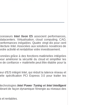
processeurs
Intel Xeon E5
associent performances,
 datacenters. Virtualisation, cloud computing, CAO,
 performances inégalées. Quatre vingt dix pour cent
hitecture Intel. Associées aux solutions novatrices de
otre activité et rentabilise votre investissement.
données grâce à des fonctions matérielles intégrées
ur améliorer la sécurité du cloud et simplifier les
 de confiance » matérielle peut être établie pour la
r d'E/S intégré Intel, qui réduit la latence réseau et
le spécification PCI Express 3.0 pour traiter les
s technologies
Intel Power Tuning et Intel Intelligent
ilibrant de façon dynamique l'énergie au niveaux des
 et rentables.