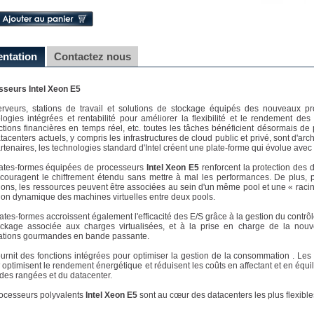
entation
Contactez nous
sseurs Intel Xeon E5
rveurs, stations de travail et solutions de stockage équipés des nouveaux 
logies intégrées et rentabilité pour améliorer la flexibilité et le rendement des
ctions financières en temps réel, etc. toutes les tâches bénéficient désormais de
tacenters actuels, y compris les infrastructures de cloud public et privé, sont d'arc
rtenaires, les technologies standard d'Intel créent une plate-forme qui évolue avec v
ates-formes équipées de processeurs
Intel Xeon E5
renforcent la protection des 
couragent le chiffrement étendu sans mettre à mal les performances. De plus, po
ions, les ressources peuvent être associées au sein d'un même pool et une « racine
ion dynamique des machines virtuelles entre deux pools.
ates-formes accroissent également l'efficacité des E/S grâce à la gestion du contrôleu
ckage associée aux charges virtualisées, et à la prise en charge de la nouvel
ations gourmandes en bande passante.
fournit des fonctions intégrées pour optimiser la gestion de la consommation . Le
optimisent le rendement énergétique et réduisent les coûts en affectant et en équ
 des rangées et du datacenter.
ocesseurs polyvalents
Intel Xeon E5
sont au cœur des datacenters les plus flexibles