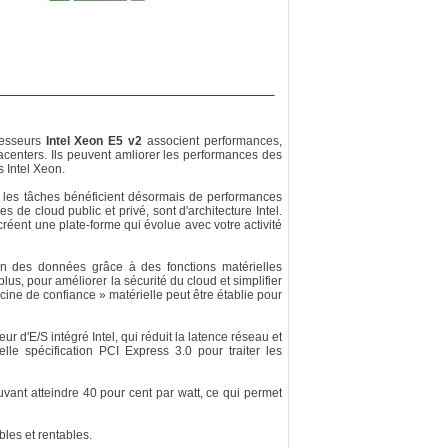
cesseurs
Intel Xeon E5 v2
associent performances,
atacenters. Ils peuvent amliorer les performances des
 Intel Xeon.
es les tâches bénéficient désormais de performances
s de cloud public et privé, sont d'architecture Intel.
créent une plate-forme qui évolue avec votre activité
on des données grâce à des fonctions matérielles
us, pour améliorer la sécurité du cloud et simplifier
ine de confiance » matérielle peut être établie pour
r d'E/S intégré Intel, qui réduit la latence réseau et
le spécification PCI Express 3.0 pour traiter les
vant atteindre 40 pour cent par watt, ce qui permet
bles et rentables.