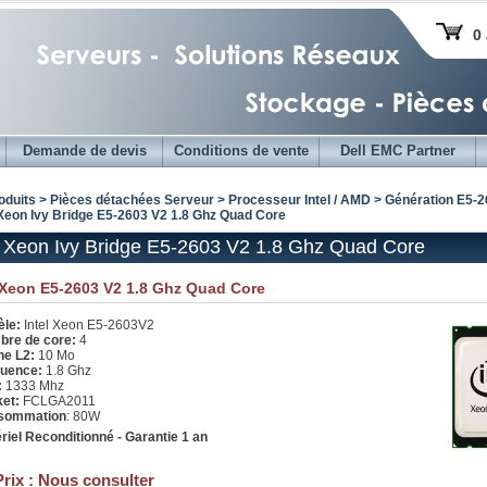
0 
Demande de devis
Conditions de vente
Dell EMC Partner
oduits > Pièces détachées Serveur >
Processeur Intel / AMD
>
Génération E5-26
 Xeon Ivy Bridge E5-2603 V2 1.8 Ghz Quad Core
l Xeon Ivy Bridge E5-2603 V2 1.8 Ghz Quad Core
 Xeon E5-2603 V2 1.8 Ghz Quad Core
le:
Intel Xeon E5-2603V2
re de core:
4
e L2:
10 Mo
uence:
1.8 Ghz
:
1333 Mhz
ket:
FCLGA2011
sommation
: 80W
riel Reconditionné - Garantie 1 an
Prix :
Nous consulter