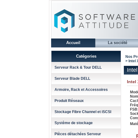
Accueil
La société
Catégories
Nos Pr
> Intel
Serveur Rack & Tour DELL
Inte
Serveur Blade DELL
Intel
Armoire, Rack et Accessoires
Modè
Nomb
Produit Réseaux
Cach
Fréq
FSB
Stockage Fibre Channel et iSCSI
Soc
Con
Système de stockage
Maté
Pièces détachées Serveur