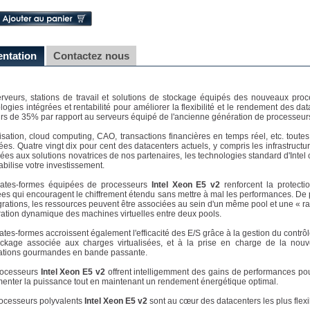
entation
Contactez nous
rveurs, stations de travail et solutions de stockage équipés des nouveaux pro
logies intégrées et rentabilité pour améliorer la flexibilité et le rendement des d
rs de 35% par rapport au serveurs équipé de l'ancienne génération de processeurs
lisation, cloud computing, CAO, transactions financières en temps réel, etc. tout
ées. Quatre vingt dix pour cent des datacenters actuels, y compris les infrastructure
ées aux solutions novatrices de nos partenaires, les technologies standard d'Intel 
tabilise votre investissement.
lates-formes équipées de processeurs
Intel Xeon E5 v2
renforcent la protecti
ées qui encouragent le chiffrement étendu sans mettre à mal les performances. De pl
grations, les ressources peuvent être associées au sein d'un même pool et une « rac
ration dynamique des machines virtuelles entre deux pools.
ates-formes accroissent également l'efficacité des E/S grâce à la gestion du contrôleu
ckage associée aux charges virtualisées, et à la prise en charge de la nouvel
ations gourmandes en bande passante.
rocesseurs
Intel Xeon E5 v2
offrent intelligemment des gains de performances pou
enter la puissance tout en maintenant un rendement énergétique optimal.
ocesseurs polyvalents
Intel Xeon E5 v2
sont au cœur des datacenters les plus flexi