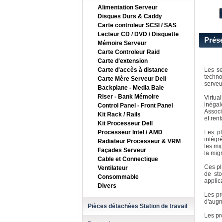
Alimentation Serveur
Disques Durs & Caddy
Carte controleur SCSI / SAS
Lecteur CD / DVD / Disquette
Prés
Mémoire Serveur
Carte Controleur Raid
Carte d'extension
Carte d'accès à distance
Les se
techno
Carte Mère Serveur Dell
serveu
Backplane - Media Baie
Riser - Bank Mémoire
Virtua
inégal
Control Panel - Front Panel
Associ
Kit Rack / Rails
et ren
Kit Processeur Dell
Processeur Intel / AMD
Les p
intégr
Radiateur Processeur & VRM
les mi
Façades Serveur
la mig
Cable et Connectique
Ces pl
Ventilateur
de sto
Consommable
applic
Divers
Les p
d'augm
Pièces détachées Station de travail
Les pr