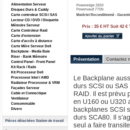
Alimentation Serveur
Poweredge 2650
Powervault 775N
Disques Durs & Caddy
Carte controleur SCSI / SAS
Matériel Reconditionné - Garanti
Lecteur CD / DVD / Disquette
Mémoire Serveur
Prix :
35 € HT Soit 42 €
Carte Controleur Raid
Carte d'extension
Carte d'accès à distance
Carte Mère Serveur Dell
Backplane - Media Baie
Riser - Bank Mémoire
Présentation
Contactez 
Control Panel - Front Panel
Kit Rack / Rails
Kit Processeur Dell
Le Backplane aussi
Processeur Intel / AMD
Radiateur Processeur & VRM
durs SCSI ou SAS a
Façades Serveur
RAID. Il est prévu 
Cable et Connectique
Ventilateur
en U160 ou U320 a 
Consommable
backplanes SCSI so
Divers
durs SCA80. Il s'ag
Pièces détachées Station de travail
seul a faire transit