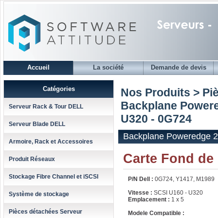
Accueil
La société
Demande de devis
Catégories
Nos Produits > Pi
Backplane Powere
Serveur Rack & Tour DELL
U320 - 0G724
Serveur Blade DELL
Backplane Poweredge 2
Armoire, Rack et Accessoires
Carte Fond de
Produit Réseaux
Stockage Fibre Channel et iSCSI
P/N Dell :
0G724, Y1417, M1989
Vitesse :
SCSI U160 - U320
Système de stockage
Emplacement :
1 x 5
Pièces détachées Serveur
Modele Compatible :