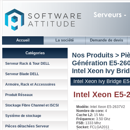
Accueil
La société
Demande de devis
Catégories
Nos Produits > Pi
Génération E5-260
Serveur Rack & Tour DELL
Intel Xeon Ivy Br
Serveur Blade DELL
Intel Xeon Ivy Bridge 
Armoire, Rack et Accessoires
Intel Xeon E5-
Produit Réseaux
Stockage Fibre Channel et iSCSI
Modèle:
Intel Xeon E5-2637V2
Nombre de core:
4
Cache L2:
15 Mo
Système de stockage
Fréquence:
3.50 Ghz
FSB:
1333 Mhz
Pièces détachées Serveur
Socket:
FCLGA2011