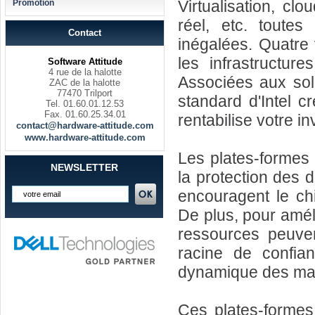
Virtualisation, cl
Promotion
réel, etc. toute
Contact
inégalées. Quatre 
les infrastructure
Software Attitude
4 rue de la halotte
Associées aux solu
ZAC de la halotte
77470 Trilport
standard d'Intel c
Tel. 01.60.01.12.53
Fax. 01.60.25.34.01
rentabilise votre i
contact@hardware-attitude.com
www.hardware-attitude.com
Les plates-formes
NEWSLETTER
la protection des 
encouragent le ch
De plus, pour améli
ressources peuve
racine de confian
dynamique des mach
Ces plates-formes 