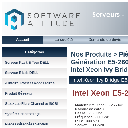
Accueil
La société
Demande de devis
Catégories
Nos Produits > Pi
Génération E5-260
Serveur Rack & Tour DELL
Intel Xeon Ivy Bri
Serveur Blade DELL
Intel Xeon Ivy Bridge E
Armoire, Rack et Accessoires
Intel Xeon E5-
Produit Réseaux
Stockage Fibre Channel et iSCSI
Modèle:
Intel Xeon E5-2650V2
Nombre de core:
8
Cache L2:
20 Mo
Système de stockage
Fréquence:
2.60 Ghz
FSB:
1333 Mhz
Pièces détachées Serveur
Socket:
FCLGA2011