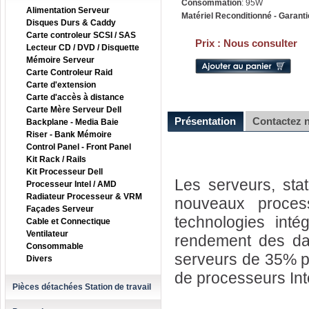
Consommation
: 95W
Alimentation Serveur
Matériel Reconditionné - Garanti
Disques Durs & Caddy
Carte controleur SCSI / SAS
Prix :
Nous consulter
Lecteur CD / DVD / Disquette
Mémoire Serveur
Carte Controleur Raid
Carte d'extension
Carte d'accès à distance
Carte Mère Serveur Dell
Présentation
Contactez 
Backplane - Media Baie
Riser - Bank Mémoire
Control Panel - Front Panel
Kit Rack / Rails
Kit Processeur Dell
Les serveurs, sta
Processeur Intel / AMD
Radiateur Processeur & VRM
nouveaux proces
Façades Serveur
technologies intég
Cable et Connectique
Ventilateur
rendement des dat
Consommable
serveurs de 35% pa
Divers
de processeurs Int
Pièces détachées Station de travail