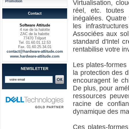
Virtualisation, cl
Promotion
réel, etc. toute
Contact
inégalées. Quatre 
les infrastructure
Software Attitude
4 rue de la halotte
Associées aux solu
ZAC de la halotte
77470 Trilport
standard d'Intel c
Tel. 01.60.01.12.53
Fax. 01.60.25.34.01
rentabilise votre i
contact@hardware-attitude.com
www.hardware-attitude.com
Les plates-formes
NEWSLETTER
la protection des 
encouragent le ch
De plus, pour améli
ressources peuve
racine de confian
dynamique des mach
Ces plates-formes 