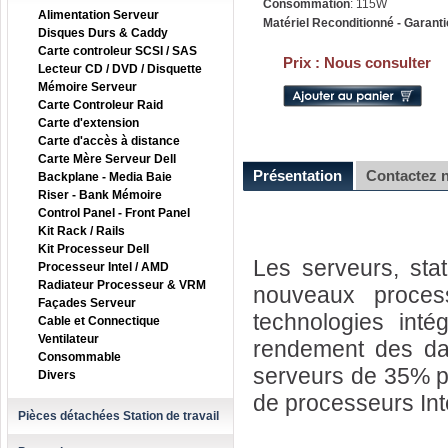
Consommation
: 115W
Alimentation Serveur
Matériel Reconditionné - Garanti
Disques Durs & Caddy
Carte controleur SCSI / SAS
Prix :
Nous consulter
Lecteur CD / DVD / Disquette
Mémoire Serveur
Carte Controleur Raid
Carte d'extension
Carte d'accès à distance
Carte Mère Serveur Dell
Présentation
Contactez 
Backplane - Media Baie
Riser - Bank Mémoire
Control Panel - Front Panel
Kit Rack / Rails
Kit Processeur Dell
Les serveurs, sta
Processeur Intel / AMD
Radiateur Processeur & VRM
nouveaux proces
Façades Serveur
technologies intég
Cable et Connectique
Ventilateur
rendement des dat
Consommable
serveurs de 35% pa
Divers
de processeurs Int
Pièces détachées Station de travail