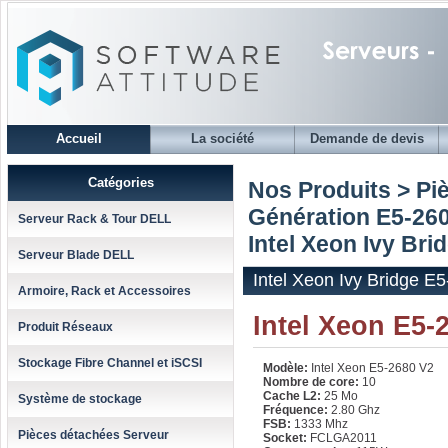
Accueil
La société
Demande de devis
Catégories
Nos Produits > Pi
Génération E5-260
Serveur Rack & Tour DELL
Intel Xeon Ivy Br
Serveur Blade DELL
Intel Xeon Ivy Bridge E
Armoire, Rack et Accessoires
Intel Xeon E5-
Produit Réseaux
Stockage Fibre Channel et iSCSI
Modèle:
Intel Xeon E5-2680 V2
Nombre de core:
10
Cache L2:
25 Mo
Système de stockage
Fréquence:
2.80 Ghz
FSB:
1333 Mhz
Pièces détachées Serveur
Socket:
FCLGA2011