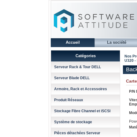
Accueil
La société
Catégories
Nos Pr
U320 -
Serveur Rack & Tour DELL
Back
Serveur Blade DELL
Cart
Armoire, Rack et Accessoires
P/N D
Produit Réseaux
Vite
Emp
Stockage Fibre Channel et iSCSI
Mode
Pow
Système de stockage
Maté
Pièces détachées Serveur