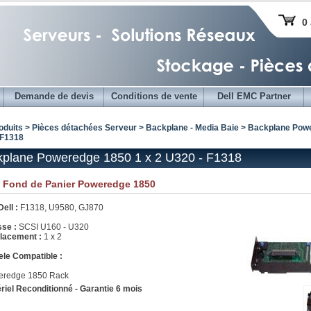
0 
Demande de devis
Conditions de vente
Dell EMC Partner
oduits > Pièces détachées Serveur >
Backplane - Media Baie
>
Backplane Powe
 F1318
plane Poweredge 1850 1 x 2 U320 - F1318
e Fond de Panier Poweredge 1850
ell :
F1318, U9580, GJ870
sse :
SCSI U160 - U320
lacement :
1 x 2
le Compatible :
eredge 1850 Rack
riel Reconditionné - Garantie 6 mois