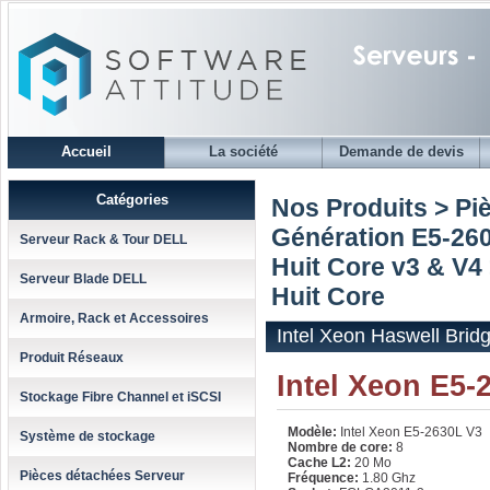
Accueil
La société
Demande de devis
Catégories
Nos Produits > Pi
Génération E5-2600
Serveur Rack & Tour DELL
Huit Core v3 & V4
Serveur Blade DELL
Huit Core
Armoire, Rack et Accessoires
Intel Xeon Haswell Brid
Produit Réseaux
Intel Xeon E5-
Stockage Fibre Channel et iSCSI
Modèle:
Intel Xeon E5-2630L V3
Système de stockage
Nombre de core:
8
Cache L2:
20 Mo
Pièces détachées Serveur
Fréquence:
1.80 Ghz