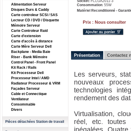
Socket:
FCLGA2011-3
Alimentation Serveur
Consommation
: 55W
Disques Durs & Caddy
Matériel Reconditionné - Garanti
Carte controleur SCSI / SAS
Lecteur CD / DVD / Disquette
Prix :
Nous consulter
Mémoire Serveur
Carte Controleur Raid
Carte d'extension
Carte d'accès à distance
Carte Mère Serveur Dell
Backplane - Media Baie
Présentation
Contactez 
Riser - Bank Mémoire
Control Panel - Front Panel
Kit Rack / Rails
Les serveurs, sta
Kit Processeur Dell
Processeur Intel / AMD
nouveaux proces
Radiateur Processeur & VRM
technologies intég
Façades Serveur
Cable et Connectique
rendement des dat
Ventilateur
Consommable
Divers
Virtualisation, cl
réel, etc. toute
Pièces détachées Station de travail
inégalées. Quatre 