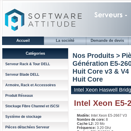
Accueil
La société
Demande de devis
Catégories
Nos Produits > Pi
Génération E5-2600
Serveur Rack & Tour DELL
Huit Core v3 & V4
Serveur Blade DELL
Huit Core
Armoire, Rack et Accessoires
Intel Xeon Haswell Brid
Produit Réseaux
Intel Xeon E5-
Stockage Fibre Channel et iSCSI
Modèle:
Intel Xeon E5-2667 V3
Système de stockage
Nombre de core:
8
Cache L2:
20 Mo
Pièces détachées Serveur
Fréquence:
3.20 Ghz