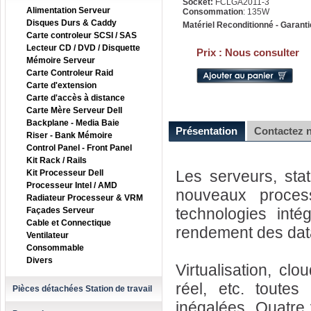
Socket:
FCLGA2011-3
Alimentation Serveur
Consommation
: 135W
Disques Durs & Caddy
Matériel Reconditionné - Garanti
Carte controleur SCSI / SAS
Lecteur CD / DVD / Disquette
Prix :
Nous consulter
Mémoire Serveur
Carte Controleur Raid
Carte d'extension
Carte d'accès à distance
Carte Mère Serveur Dell
Backplane - Media Baie
Présentation
Contactez 
Riser - Bank Mémoire
Control Panel - Front Panel
Kit Rack / Rails
Les serveurs, sta
Kit Processeur Dell
Processeur Intel / AMD
nouveaux proces
Radiateur Processeur & VRM
technologies intég
Façades Serveur
Cable et Connectique
rendement des dat
Ventilateur
Consommable
Divers
Virtualisation, cl
réel, etc. toute
Pièces détachées Station de travail
inégalées. Quatre 