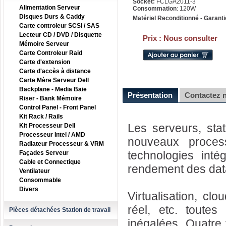
Socket:
FCLGA2011-3
Alimentation Serveur
Consommation
: 120W
Disques Durs & Caddy
Matériel Reconditionné - Garanti
Carte controleur SCSI / SAS
Lecteur CD / DVD / Disquette
Prix :
Nous consulter
Mémoire Serveur
Carte Controleur Raid
Carte d'extension
Carte d'accès à distance
Carte Mère Serveur Dell
Backplane - Media Baie
Présentation
Contactez 
Riser - Bank Mémoire
Control Panel - Front Panel
Kit Rack / Rails
Les serveurs, sta
Kit Processeur Dell
Processeur Intel / AMD
nouveaux proces
Radiateur Processeur & VRM
technologies intég
Façades Serveur
Cable et Connectique
rendement des dat
Ventilateur
Consommable
Divers
Virtualisation, cl
réel, etc. toute
Pièces détachées Station de travail
inégalées. Quatre 