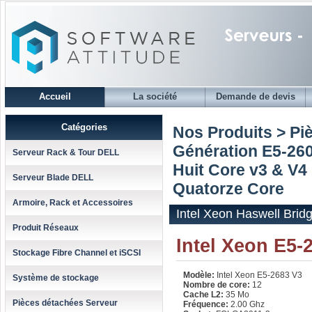
Accueil
La société
Demande de devis
Catégories
Nos Produits > Pi
Génération E5-2600
Serveur Rack & Tour DELL
Huit Core v3 & V4
Serveur Blade DELL
Quatorze Core
Armoire, Rack et Accessoires
Intel Xeon Haswell Bri
Produit Réseaux
Intel Xeon E5-
Stockage Fibre Channel et iSCSI
Modèle:
Intel Xeon E5-2683 V3
Système de stockage
Nombre de core:
12
Cache L2:
35 Mo
Pièces détachées Serveur
Fréquence:
2.00 Ghz