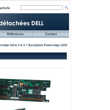
article
Références
Contact
redge Série 4 & 5
> Backplane Poweredge 2450