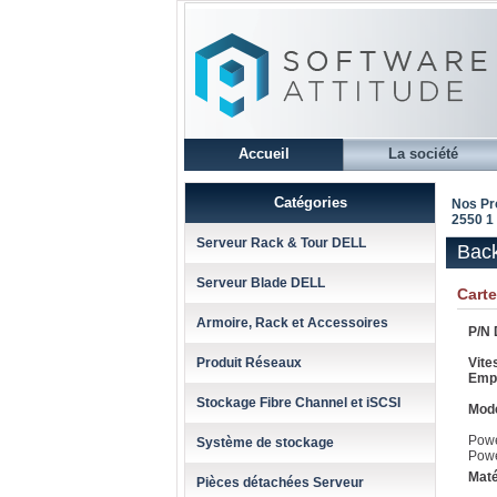
Accueil
La société
Catégories
Nos Pr
2550 1
Serveur Rack & Tour DELL
Back
Serveur Blade DELL
Cart
Armoire, Rack et Accessoires
P/N 
Produit Réseaux
Vite
Emp
Stockage Fibre Channel et iSCSI
Mode
Pow
Système de stockage
Pow
Maté
Pièces détachées Serveur