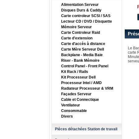
Alimentation Serveur
Disques Durs & Caddy
Carte controleur SCSI / SAS
Lecteur CD / DVD / Disquette
Mémoire Serveur
Carte Controleur Raid
Prés
Carte d'extension
Carte d'accès à distance
Le Bac
Carte Mère Serveur Dell
carte 
Backplane - Media Baie
Minute
Riser - Bank Mémoire
serveur
Control Panel - Front Panel
Kit Rack / Rails
Kit Processeur Dell
Processeur Intel / AMD
Radiateur Processeur & VRM
Façades Serveur
Cable et Connectique
Ventilateur
Consommable
Divers
Pièces détachées Station de travail