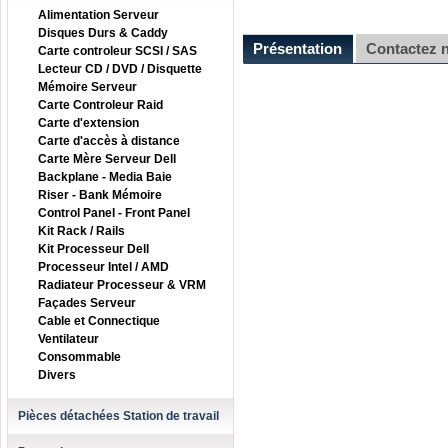
Alimentation Serveur
Disques Durs & Caddy
Présentation
Contactez 
Carte controleur SCSI / SAS
Lecteur CD / DVD / Disquette
Mémoire Serveur
Carte Controleur Raid
Carte d'extension
Carte d'accès à distance
Carte Mère Serveur Dell
Backplane - Media Baie
Riser - Bank Mémoire
Control Panel - Front Panel
Kit Rack / Rails
Kit Processeur Dell
Processeur Intel / AMD
Radiateur Processeur & VRM
Façades Serveur
Cable et Connectique
Ventilateur
Consommable
Divers
Pièces détachées Station de travail