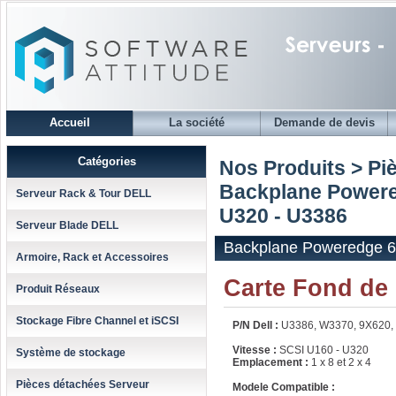
Accueil
La société
Demande de devis
Catégories
Nos Produits > Pi
Backplane Powere
Serveur Rack & Tour DELL
U320 - U3386
Serveur Blade DELL
Backplane Poweredge 6
Armoire, Rack et Accessoires
Carte Fond de
Produit Réseaux
Stockage Fibre Channel et iSCSI
P/N Dell :
U3386, W3370, 9X620,
Vitesse :
SCSI U160 - U320
Système de stockage
Emplacement :
1 x 8 et 2 x 4
Pièces détachées Serveur
Modele Compatible :