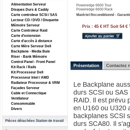
Alimentation Serveur
Poweredge 6600 Tour
Poweredge 6600 Rack
Disques Durs & Caddy
Carte controleur SCSI / SAS
Matériel Reconditionné - Garanti
Lecteur CD / DVD / Disquette
Mémoire Serveur
Prix :
45 € HT Soit 54 €
Carte Controleur Raid
Carte d'extension
Carte d'accès à distance
Carte Mère Serveur Dell
Backplane - Media Baie
Riser - Bank Mémoire
Control Panel - Front Panel
Présentation
Contactez 
Kit Rack / Rails
Kit Processeur Dell
Processeur Intel / AMD
Radiateur Processeur & VRM
Le Backplane aussi
Façades Serveur
durs SCSI ou SAS a
Cable et Connectique
Ventilateur
RAID. Il est prévu 
Consommable
en U160 ou U320 a 
Divers
backplanes SCSI so
Pièces détachées Station de travail
durs SCA80. Il s'ag