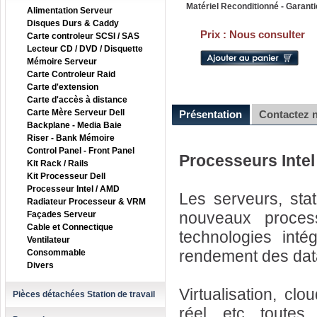
Matériel Reconditionné - Garanti
Alimentation Serveur
Disques Durs & Caddy
Prix :
Nous consulter
Carte controleur SCSI / SAS
Lecteur CD / DVD / Disquette
Mémoire Serveur
Carte Controleur Raid
Carte d'extension
Carte d'accès à distance
Carte Mère Serveur Dell
Présentation
Contactez 
Backplane - Media Baie
Riser - Bank Mémoire
Control Panel - Front Panel
Processeurs Intel
Kit Rack / Rails
Kit Processeur Dell
Processeur Intel / AMD
Les serveurs, sta
Radiateur Processeur & VRM
nouveaux proces
Façades Serveur
Cable et Connectique
technologies intég
Ventilateur
rendement des dat
Consommable
Divers
Virtualisation, cl
Pièces détachées Station de travail
réel, etc. toute