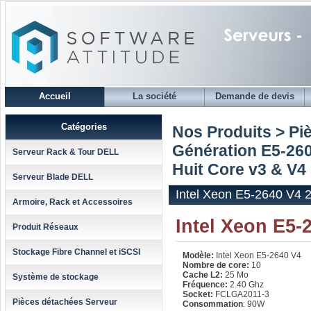
Accueil
La société
Demande de devis
Catégories
Nos Produits > Pi
Génération E5-2600
Serveur Rack & Tour DELL
Huit Core v3 & V4
Serveur Blade DELL
Intel Xeon E5-2640 V4 
Armoire, Rack et Accessoires
Intel Xeon E5-
Produit Réseaux
Stockage Fibre Channel et iSCSI
Modèle:
Intel Xeon E5-2640 V4
Nombre de core:
10
Cache L2:
25 Mo
Système de stockage
Fréquence:
2.40 Ghz
Socket:
FCLGA2011-3
Pièces détachées Serveur
Consommation
: 90W