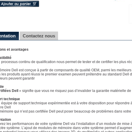
entation
Contactez nous
ions et avantages
ibilité
e processus continu de qualification nous permet de tester et de certifier les plus 
émoire Dell est conçue à partir de composants de qualité OEM, parmi les meilleurs
s les produits ayant réussi le premier examen peuvent prétendre au standard Dell d
eurs peuvent garantir
tie
tifiées Dell
» signifie que vous ne risquez pas d’invalider la garantie matérielle d
rt technique
e équipe de support technique expérimentée est à votre disposition pour répondre à 
re Dell
mémoire qui n’est pas certifiée Dell peut poser beaucoup de problèmes dans votre 
ntation
rez les performances de votre système Dell via l’installation d’un module de mise 
otre système. L’ajout de modules de mémoire dans votre système permet d’augment