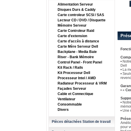
Alimentation Serveur
Disques Durs & Caddy
Carte controleur SCSI / SAS
Lecteur CD / DVD / Disquette
Mémoire Serveur
Carte Controleur Raid
Prés
Carte d'extension
Carte d'accès à distance
Carte Mère Serveur Dell
Fonct
Backplane - Media Baie
Riser - Bank Mémoire
Compat
• Notr
Control Panel - Front Panel
Dell
Kit Rack / Rails
• La m
Kit Processeur Dell
• Seul
revend
Processeur Intel / AMD
Radiateur Processeur & VRM
Garan
Façades Serveur
• «
Cer
Cable et Connectique
Suppo
Ventilateur
• Notr
Consommable
mémoi
Divers
• Une 
Prése
Pièces détachées Station de travail
Amélio
pour v