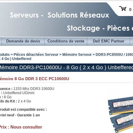
0 
Demande de devis
Conditions de vente
Dell EMC Partner
oduits > Pièces détachées Serveur >
Mémoire Serveur
>
DDR3-PC8500U / 106
x 4 Go ) Unbeffered
Mémoire DDR3-PC10600U - 8 Go ( 2 x 4 Go ) Unbeffere
Mémoire 8 Go DDR 3 ECC PC10600U
uence :
1333 Mhz DDR3 10600U
 :
Unbeffered UDimm
e :
8 Go
ls du Kit :
2 x 4 Go
roduit est compatible avec :
riel neuf - Garantie 1 an
Prix :
Nous consulter