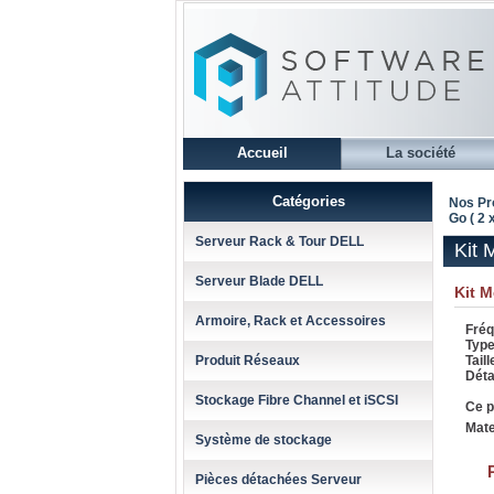
Accueil
La société
Catégories
Nos Pr
Go ( 2 
Serveur Rack & Tour DELL
Kit 
Serveur Blade DELL
Kit 
Armoire, Rack et Accessoires
Fréq
Type
Produit Réseaux
Taill
Détai
Stockage Fibre Channel et iSCSI
Ce p
Mate
Système de stockage
Pièces détachées Serveur