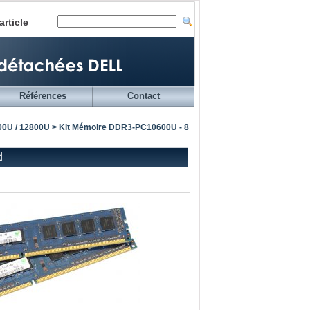
article
Références
Contact
00U / 12800U
> Kit Mémoire DDR3-PC10600U - 8
d