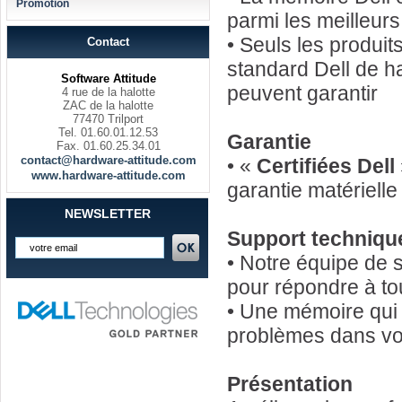
Promotion
parmi les meilleur
• Seuls les produi
Contact
standard Dell de h
Software Attitude
peuvent garantir
4 rue de la halotte
ZAC de la halotte
77470 Trilport
Tel. 01.60.01.12.53
Garantie
Fax. 01.60.25.34.01
contact@hardware-attitude.com
• «
Certifiées Dell
www.hardware-attitude.com
garantie matériell
NEWSLETTER
Support techniqu
• Notre équipe de 
pour répondre à to
• Une mémoire qui 
problèmes dans vot
Présentation