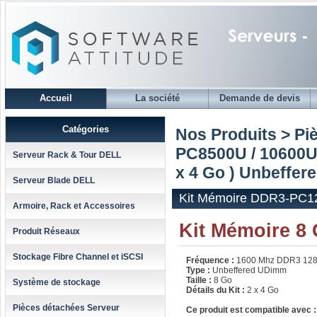
Accueil
La société
Demande de devis
Catégories
Nos Produits > Pi
PC8500U / 10600U
Serveur Rack & Tour DELL
x 4 Go ) Unbeffer
Serveur Blade DELL
Kit Mémoire DDR3-PC128
Armoire, Rack et Accessoires
Kit Mémoire 8
Produit Réseaux
Stockage Fibre Channel et iSCSI
Fréquence :
1600 Mhz DDR3 12
Type :
Unbeffered UDimm
Taille :
8 Go
Système de stockage
Détails du Kit :
2 x 4 Go
Pièces détachées Serveur
Ce produit est compatible avec :