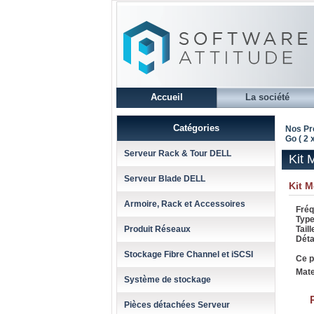
Accueil
La société
Catégories
Nos Pr
Go ( 2 
Serveur Rack & Tour DELL
Kit 
Serveur Blade DELL
Kit 
Armoire, Rack et Accessoires
Fréq
Type
Produit Réseaux
Taill
Détai
Stockage Fibre Channel et iSCSI
Ce p
Mate
Système de stockage
Pièces détachées Serveur