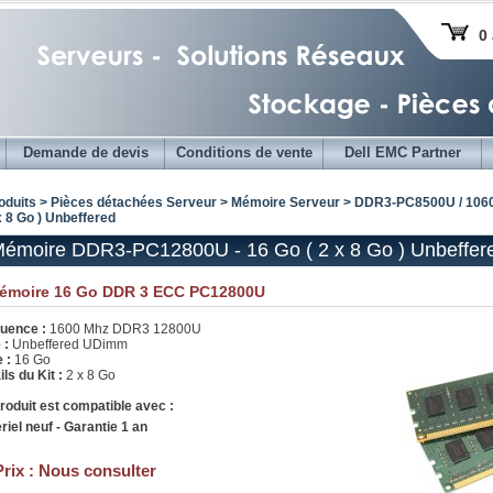
0 
Demande de devis
Conditions de vente
Dell EMC Partner
oduits > Pièces détachées Serveur >
Mémoire Serveur
>
DDR3-PC8500U / 106
x 8 Go ) Unbeffered
Mémoire DDR3-PC12800U - 16 Go ( 2 x 8 Go ) Unbeffer
Mémoire 16 Go DDR 3 ECC PC12800U
uence :
1600 Mhz DDR3 12800U
 :
Unbeffered UDimm
e :
16 Go
ls du Kit :
2 x 8 Go
roduit est compatible avec :
riel neuf - Garantie 1 an
Prix :
Nous consulter