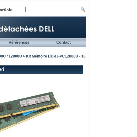
article
Références
Contact
00U / 12800U
> Kit Mémoire DDR3-PC12800U - 16
ed