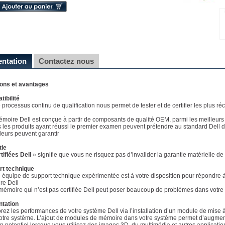
entation
Contactez nous
ions et avantages
ibilité
e processus continu de qualification nous permet de tester et de certifier les plus 
émoire Dell est conçue à partir de composants de qualité OEM, parmi les meilleurs
s les produits ayant réussi le premier examen peuvent prétendre au standard Dell d
eurs peuvent garantir
tie
tifiées Dell
» signifie que vous ne risquez pas d’invalider la garantie matérielle d
rt technique
e équipe de support technique expérimentée est à votre disposition pour répondre à 
re Dell
mémoire qui n’est pas certifiée Dell peut poser beaucoup de problèmes dans votre 
ntation
rez les performances de votre système Dell via l’installation d’un module de mise 
otre système. L’ajout de modules de mémoire dans votre système permet d’augment