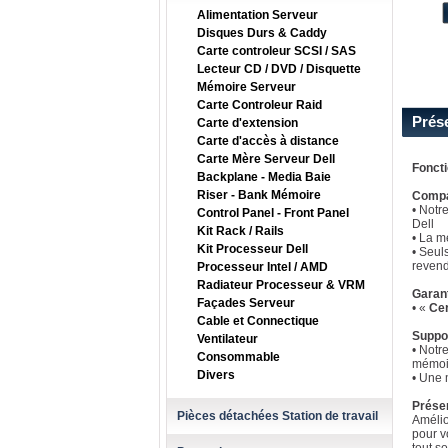
Alimentation Serveur
Disques Durs & Caddy
Carte controleur SCSI / SAS
Lecteur CD / DVD / Disquette
Mémoire Serveur
Carte Controleur Raid
Prés
Carte d'extension
Carte d'accès à distance
Carte Mère Serveur Dell
Fonct
Backplane - Media Baie
Riser - Bank Mémoire
Compat
• Notr
Control Panel - Front Panel
Dell
Kit Rack / Rails
• La m
Kit Processeur Dell
• Seul
revend
Processeur Intel / AMD
Radiateur Processeur & VRM
Garan
Façades Serveur
• «
Cer
Cable et Connectique
Suppo
Ventilateur
• Notr
Consommable
mémoi
Divers
• Une 
Prése
Pièces détachées Station de travail
Amélio
pour v