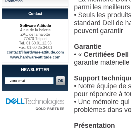
Promotion
parmi les meilleur
• Seuls les produi
Contact
standard Dell de h
Software Attitude
peuvent garantir
4 rue de la halotte
ZAC de la halotte
77470 Trilport
Tel. 01.60.01.12.53
Garantie
Fax. 01.60.25.34.01
contact@hardware-attitude.com
• «
Certifiées Dell
www.hardware-attitude.com
garantie matériell
NEWSLETTER
Support techniqu
• Notre équipe de 
pour répondre à to
• Une mémoire qui 
problèmes dans vot
Présentation