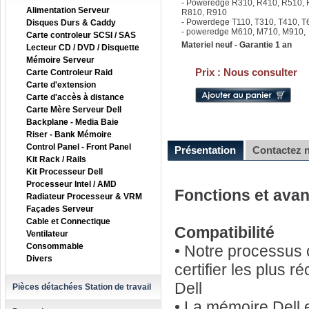
- Poweredge R310, R410, R510, 
Alimentation Serveur
R810, R910
- Powerdege T110, T310, T410, T
Disques Durs & Caddy
- poweredge M610, M710, M910,
Carte controleur SCSI / SAS
Materiel neuf - Garantie 1 an
Lecteur CD / DVD / Disquette
Mémoire Serveur
Prix :
Nous consulter
Carte Controleur Raid
Carte d'extension
Carte d'accès à distance
Carte Mère Serveur Dell
Backplane - Media Baie
Riser - Bank Mémoire
Control Panel - Front Panel
Présentation
Contactez 
Kit Rack / Rails
Kit Processeur Dell
Processeur Intel / AMD
Fonctions et ava
Radiateur Processeur & VRM
Façades Serveur
Cable et Connectique
Compatibilité
Ventilateur
Consommable
• Notre processus c
Divers
certifier les plus 
Dell
Pièces détachées Station de travail
• La mémoire Dell 