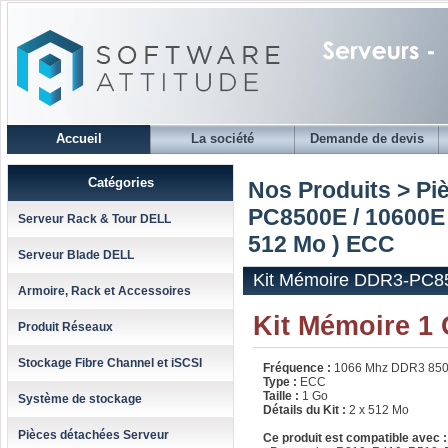
Accueil
La société
Demande de devis
Catégories
Nos Produits > Pi
PC8500E / 10600E
Serveur Rack & Tour DELL
512 Mo ) ECC
Serveur Blade DELL
Kit Mémoire DDR3-PC85
Armoire, Rack et Accessoires
Kit Mémoire 1
Produit Réseaux
Stockage Fibre Channel et iSCSI
Fréquence :
1066 Mhz DDR3 85
Type :
ECC
Taille :
1 Go
Système de stockage
Détails du Kit :
2 x 512 Mo
Pièces détachées Serveur
Ce produit est compatible avec :