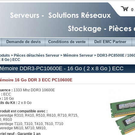
0 
Demande de devis
Conditions de vente
Dell EMC Partner
oduits > Pièces détachées Serveur >
Mémoire Serveur
>
DDR3-PC8500E / 1060
x 8 Go ) ECC
Mémoire DDR3-PC10600E - 16 Go ( 2 x 8 Go ) ECC
Mémoire 16 Go DDR 3 ECC PC10600E
uence :
1333 Mhz DDR3 10600E
 :
ECC
e :
16 Go
ls du Kit :
2 x 8 Go
roduit est compatible avec :
weredge R310, R410, R510, R610, R710, R715,
0, R910
werdege T110, T310, T410, T610, T710
weredge M610, M710, M910,
riel neuf - Garantie 1 an