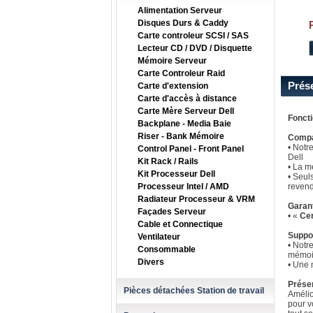
Alimentation Serveur
Disques Durs & Caddy
Carte controleur SCSI / SAS
Lecteur CD / DVD / Disquette
Mémoire Serveur
Carte Controleur Raid
Prés
Carte d'extension
Carte d'accès à distance
Carte Mère Serveur Dell
Fonct
Backplane - Media Baie
Riser - Bank Mémoire
Compat
• Notr
Control Panel - Front Panel
Dell
Kit Rack / Rails
• La m
Kit Processeur Dell
• Seul
Processeur Intel / AMD
revend
Radiateur Processeur & VRM
Garan
Façades Serveur
• «
Cer
Cable et Connectique
Suppo
Ventilateur
• Notr
Consommable
mémoi
Divers
• Une 
Prése
Pièces détachées Station de travail
Amélio
pour v