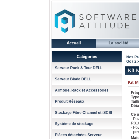
Accueil
La société
Catégories
Nos Pr
Go ( 2 
Serveur Rack & Tour DELL
Kit 
Serveur Blade DELL
Kit 
Armoire, Rack et Accessoires
Fréq
Type
Produit Réseaux
Taill
Détai
Stockage Fibre Channel et iSCSI
Ce p
- Po
R81
Système de stockage
- Po
- po
Pièces détachées Serveur
Mate