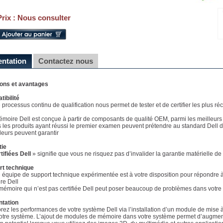
Prix :
Nous consulter
entation
Contactez nous
ions et avantages
ibilité
e processus continu de qualification nous permet de tester et de certifier les plus 
émoire Dell est conçue à partir de composants de qualité OEM, parmi les meilleurs
s les produits ayant réussi le premier examen peuvent prétendre au standard Dell d
eurs peuvent garantir
tie
tifiées Dell
» signifie que vous ne risquez pas d’invalider la garantie matérielle d
rt technique
e équipe de support technique expérimentée est à votre disposition pour répondre à 
re Dell
mémoire qui n’est pas certifiée Dell peut poser beaucoup de problèmes dans votre 
ntation
rez les performances de votre système Dell via l’installation d’un module de mise 
otre système. L’ajout de modules de mémoire dans votre système permet d’augment