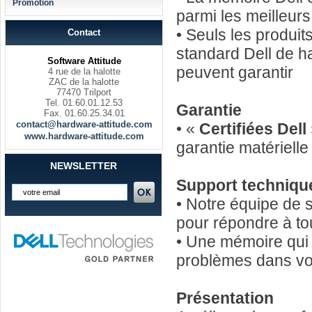
Promotion
parmi les meilleur
• Seuls les produi
Contact
standard Dell de h
Software Attitude
peuvent garantir
4 rue de la halotte
ZAC de la halotte
77470 Trilport
Tel. 01.60.01.12.53
Garantie
Fax. 01.60.25.34.01
contact@hardware-attitude.com
• «
Certifiées Dell
www.hardware-attitude.com
garantie matériell
NEWSLETTER
Support techniqu
• Notre équipe de 
pour répondre à to
• Une mémoire qui 
problèmes dans vot
Présentation