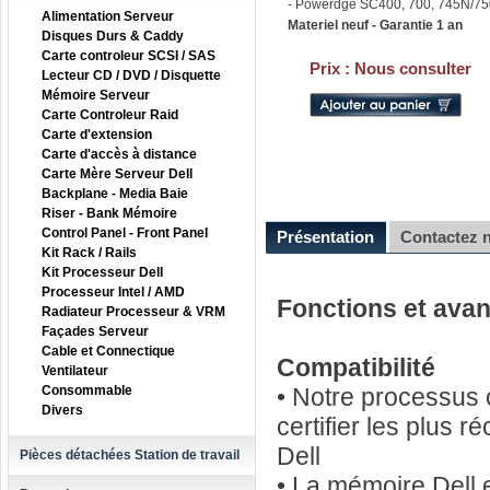
- Powerdge SC400, 700, 745N/7
Alimentation Serveur
Materiel neuf - Garantie 1 an
Disques Durs & Caddy
Carte controleur SCSI / SAS
Prix :
Nous consulter
Lecteur CD / DVD / Disquette
Mémoire Serveur
Carte Controleur Raid
Carte d'extension
Carte d'accès à distance
Carte Mère Serveur Dell
Backplane - Media Baie
Riser - Bank Mémoire
Control Panel - Front Panel
Présentation
Contactez 
Kit Rack / Rails
Kit Processeur Dell
Processeur Intel / AMD
Fonctions et ava
Radiateur Processeur & VRM
Façades Serveur
Cable et Connectique
Compatibilité
Ventilateur
Consommable
• Notre processus c
Divers
certifier les plus 
Dell
Pièces détachées Station de travail
• La mémoire Dell 