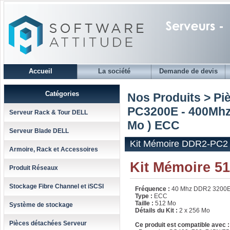
Accueil
La société
Demande de devis
Catégories
Nos Produits > Pi
PC3200E - 400Mh
Serveur Rack & Tour DELL
Mo ) ECC
Serveur Blade DELL
Kit Mémoire DDR2-PC2 
Armoire, Rack et Accessoires
Kit Mémoire 5
Produit Réseaux
Stockage Fibre Channel et iSCSI
Fréquence :
40 Mhz DDR2 3200
Type :
ECC
Taille :
512 Mo
Système de stockage
Détails du Kit :
2 x 256 Mo
Pièces détachées Serveur
Ce produit est compatible avec :