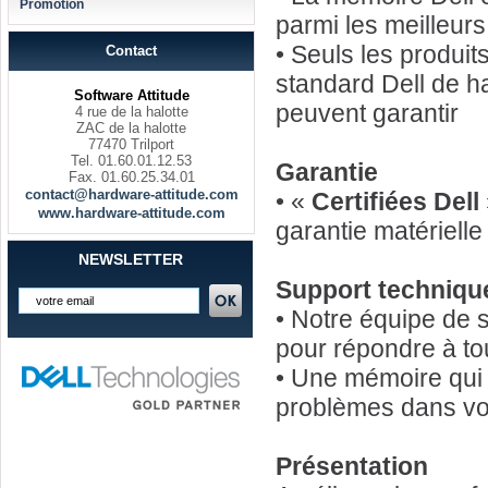
Promotion
parmi les meilleur
• Seuls les produi
Contact
standard Dell de h
Software Attitude
peuvent garantir
4 rue de la halotte
ZAC de la halotte
77470 Trilport
Tel. 01.60.01.12.53
Garantie
Fax. 01.60.25.34.01
contact@hardware-attitude.com
• «
Certifiées Dell
www.hardware-attitude.com
garantie matériell
NEWSLETTER
Support techniqu
• Notre équipe de 
pour répondre à to
• Une mémoire qui 
problèmes dans vot
Présentation