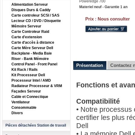
Poweredge 700
Alimentation Serveur
Materiel neuf - Garantie 1 an
Disques Durs & Caddy
Carte controleur SCSI / SAS
Prix :
Nous consulter
Lecteur CD / DVD / Disquette
Mémoire Serveur
Carte Controleur Raid
Carte d'extension
Carte d'accès à distance
Carte Mère Serveur Dell
Backplane - Media Baie
Riser - Bank Mémoire
Control Panel - Front Panel
Présentation
Contactez 
Kit Rack / Rails
Kit Processeur Dell
Processeur Intel / AMD
Fonctions et ava
Radiateur Processeur & VRM
Façades Serveur
Cable et Connectique
Compatibilité
Ventilateur
Consommable
• Notre processus c
Divers
certifier les plus 
Dell
Pièces détachées Station de travail
• La mémoire Dell 