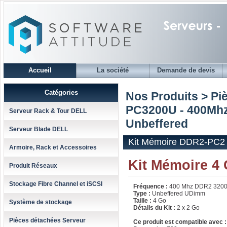
Accueil
La société
Demande de devis
Catégories
Nos Produits > Pi
PC3200U - 400Mh
Serveur Rack & Tour DELL
Unbeffered
Serveur Blade DELL
Kit Mémoire DDR2-PC2 3
Armoire, Rack et Accessoires
Kit Mémoire 4
Produit Réseaux
Stockage Fibre Channel et iSCSI
Fréquence :
400 Mhz DDR2 320
Type :
Unbeffered UDimm
Taille :
4 Go
Système de stockage
Détails du Kit :
2 x 2 Go
Pièces détachées Serveur
Ce produit est compatible avec :