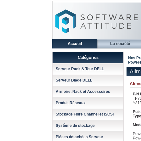
Accueil
La société
Catégories
Nos Pr
Powere
Serveur Rack & Tour DELL
Alim
Serveur Blade DELL
Alim
Armoire, Rack et Accessoires
P/N D
TP72
Produit Réseaux
Y813
Pui
Stockage Fibre Channel et iSCSI
Type
Mode
Système de stockage
Pow
Pièces détachées Serveur
Pow