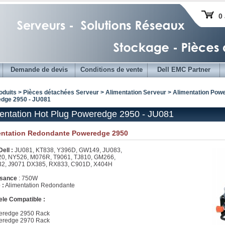
0 
Demande de devis
Conditions de vente
Dell EMC Partner
oduits > Pièces détachées Serveur >
Alimentation Serveur
>
Alimentation Powe
dge 2950 - JU081
entation Hot Plug Poweredge 2950 - JU081
entation Redondante Poweredge 2950
ell :
JU081, KT838, Y396D, GW149, JU083,
0, NY526, M076R, T9061, TJ810, GM266,
2, J9071 DX385, RX833, C901D, X404H
ssance
: 750W
 :
Alimentation Redondante
le Compatible :
eredge 2950 Rack
eredge 2970 Rack